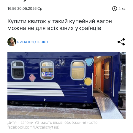
16:56 20.05.2026 Ср
4 хв
Купити квиток у такий купейний вагон
можна не для всіх юних українців
ІРИНА КОСТЕНКО
Дитячі вагони УЗ мають вікові обмеження (фото:
facebook.com/Ukrzaliznytsia)