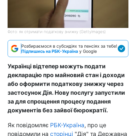
Фото: як отримати податкову знижку (GettyImages)
Розбираємося в субсидіях та пенсіях за тебе!
Підпишись на РБК-Україна
у Google
Українці відтепер можуть подати
декларацію про майновий стан і доходи
або оформити податкову знижку через
застосунок Дія. Нову послугу запустили
за для спрощення процесу подання
документів без зайвої бюрократії.
Як повідомляє
РБК-Україна
, про це
повідомили на
сторінці
"Дія" та Державна