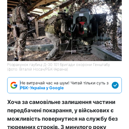
Розрахунок гаубиці Д-30 101 бригади охорони Генштабу
(фото: Віталій Носач/РБК-Україна)
Не витрачай час на шум! Читай тільки суть з
РБК-Україна у Google
Хоча за самовільне залишення частини
передбачені покарання, у військових є
можливість повернутися на службу без
тюремних строків. З минулого року