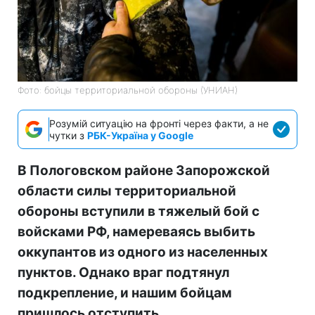
Фото: бойцы территориальной обороны (УНИАН)
Розумій ситуацію на фронті через факти, а не
чутки з
РБК-Україна у Google
В Пологовском районе Запорожской
области силы территориальной
обороны вступили в тяжелый бой с
войсками РФ, намереваясь выбить
оккупантов из одного из населенных
пунктов. Однако враг подтянул
подкрепление, и нашим бойцам
пришлось отступить.