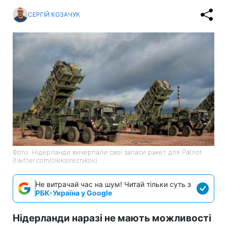
СЕРГІЙ КОЗАЧУК
Фото: Нідерланди вичерпали свої запаси ракет для Patriot
(twitter.com/oleksiireznikov)
Не витрачай час на шум! Читай тільки суть з
РБК-Україна у Google
Нідерланди наразі не мають можливості