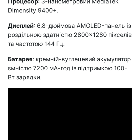
Процесор
: 3-нанометровий MediaTek
Dimensity 9400+.
Дисплей
: 6,8-дюймова AMOLED-панель із
роздільною здатністю 2800×1280 пікселів
та частотою 144 Гц.
Батарея
: кремній-вуглецевий акумулятор
ємністю 7200 мА-год із підтримкою 100-
Вт зарядки.