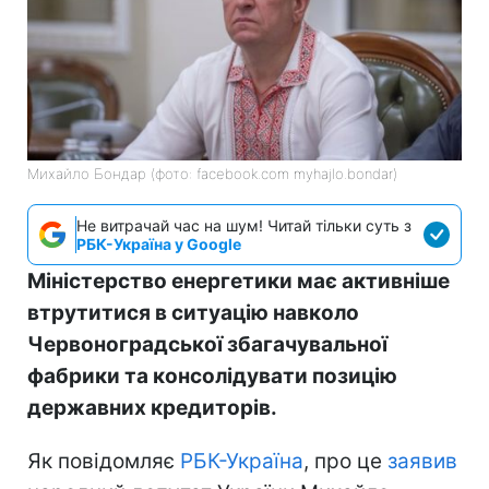
Михайло Бондар (фото: facebook.com myhajlo.bondar)
Не витрачай час на шум! Читай тільки суть з
РБК-Україна у Google
Міністерство енергетики має активніше
втрутитися в ситуацію навколо
Червоноградської збагачувальної
фабрики та консолідувати позицію
державних кредиторів.
Як повідомляє
РБК-Україна
, про це
заявив