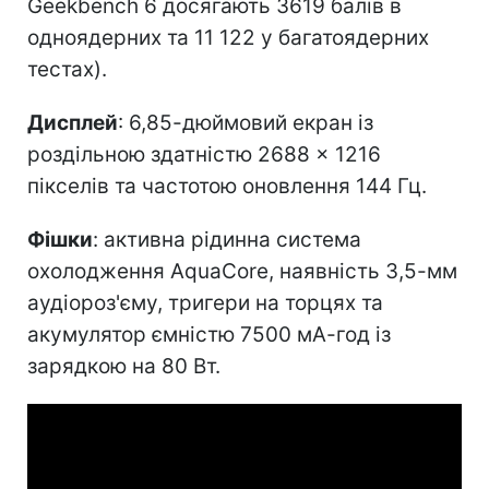
Geekbench 6 досягають 3619 балів в
одноядерних та 11 122 у багатоядерних
тестах).
Дисплей
: 6,85-дюймовий екран із
роздільною здатністю 2688 × 1216
пікселів та частотою оновлення 144 Гц.
Фішки
: активна рідинна система
охолодження AquaCore, наявність 3,5-мм
аудіороз'єму, тригери на торцях та
акумулятор ємністю 7500 мА-год із
зарядкою на 80 Вт.