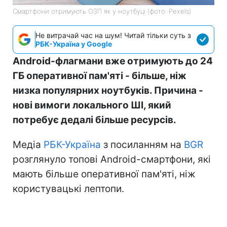
Смартфони отримують ОЗП як у ноутбуці (фото: Pexels)
Не витрачай час на шум! Читай тільки суть з
РБК-Україна у Google
Android-флагмани вже отримують до 24
ГБ оперативної пам'яті - більше, ніж
низка популярних ноутбуків. Причина -
нові вимоги локального ШІ, який
потребує дедалі більше ресурсів.
Медіа
РБК-Україна
з посиланням на
BGR
розглянуло топові Android-смартфони, які
мають більше оперативної пам'яті, ніж
користувацькі лептопи.