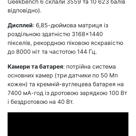
Geekbench 6 склали 3559 та 10 623 балів
відповідно).
Дисплей
: 6,85-дюймова матриця із
роздільною здатністю 3168×1440
пікселів, рекордною піковою яскравістю
до 8000 ніт та частотою 144 Гц.
Камери та батарея
: потрійна система
основних камер (три датчики по 50 Мп
кожен) та кремній-вуглецева батарея на
7400 мА-год із дротовою зарядкою 100 Вт
і бездротовою на 40 Вт.