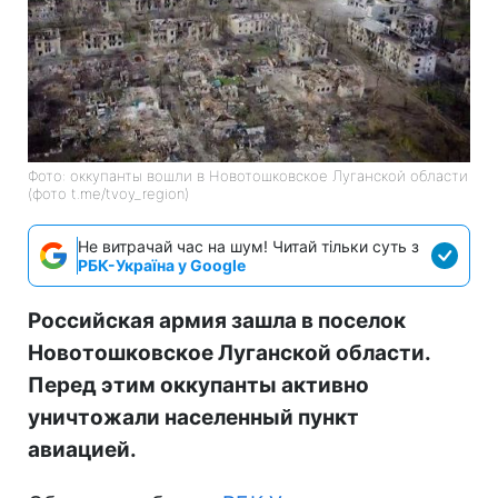
Фото: оккупанты вошли в Новотошковское Луганской области
(фото t.me/tvoy_region)
Не витрачай час на шум! Читай тільки суть з
РБК-Україна у Google
Российская армия зашла в поселок
Новотошковское Луганской области.
Перед этим оккупанты активно
уничтожали населенный пункт
авиацией.