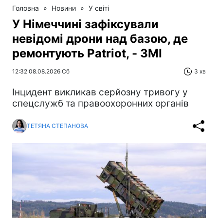
Головна
»
Новини
»
У світі
У Німеччині зафіксували
невідомі дрони над базою, де
ремонтують Patriot, - ЗМІ
12:32 08.08.2026 Сб
3 хв
Інцидент викликав серйозну тривогу у
спецслужб та правоохоронних органів
ТЕТЯНА СТЕПАНОВА