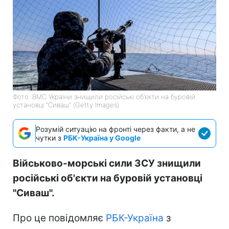
Фото: ВМС України знищили російські об'єкти на буровій
установці "Сиваш" (Getty Images)
Розумій ситуацію на фронті через факти, а не
чутки з
РБК-Україна у Google
Військово-морські сили ЗСУ знищили
російські об'єкти на буровій установці
"Сиваш".
Про це повідомляє
РБК-Україна
з