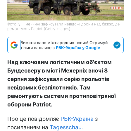
Фото: у Німеччині зафіксували невідомі дрони над базою, де
ремонтують Patriot (Getty Images)
Вимкни хаос міжнародних новин! Отримуй
тільки важливе з
РБК-Україна у Google
Над ключовим логістичним об'єктом
Бундесверу в місті Мехерніх вночі 8
серпня зафіксували серію прольотів
невідомих безпілотників. Там
ремонтують системи протиповітряної
оборони Patriot.
Про це повідомляє
РБК-Україна
з
посиланням на
Tagesschau
.