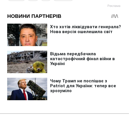
Головна
»
Життя
»
Суспільство