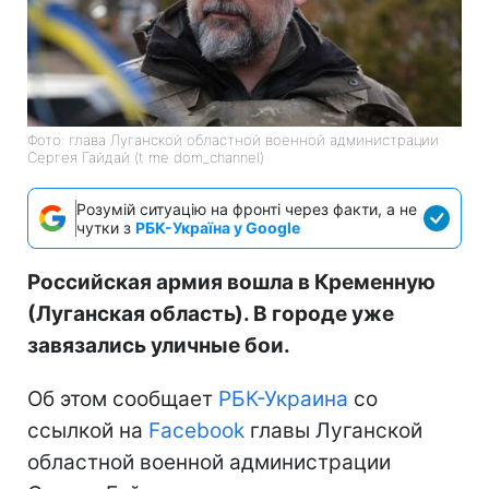
Фото: глава Луганской областной военной администрации
Сергея Гайдай (t me dom_channel)
Розумій ситуацію на фронті через факти, а не
чутки з
РБК-Україна у Google
Российская армия вошла в Кременную
(Луганская область). В городе уже
завязались уличные бои.
Об этом сообщает
РБК-Украина
со
ссылкой на
Facebook
главы Луганской
областной военной администрации