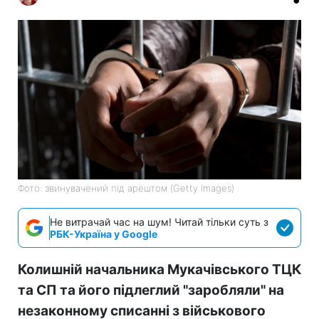
Фото: звинувачений під арештом (Getty Images)
Не витрачай час на шум! Читай тільки суть з
РБК-Україна у Google
Колишній начальника Мукачівського ТЦК
та СП та його підлеглий "заробляли" на
незаконному списанні з військового