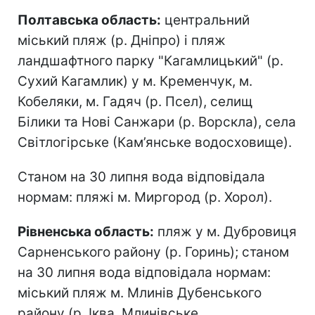
Полтавська область:
центральний
міський пляж (р. Дніпро) і пляж
ландшафтного парку "Кагамлицький" (р.
Сухий Кагамлик) у м. Кременчук, м.
Кобеляки, м. Гадяч (р. Псел), селищ
Білики та Нові Санжари (р. Ворскла), села
Світлогірське (Кам’янське водосховище).
Станом на 30 липня вода відповідала
нормам: пляжі м. Миргород (р. Хорол).
Рівненська область:
пляж у м. Дубровиця
Сарненського району (р. Горинь); станом
на 30 липня вода відповідала нормам:
міський пляж м. Млинів Дубенського
району (р. Іква, Млинівське