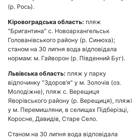
(р. Рось).
Кіровоградська область:
пляж
"Бригантина" с. Новоархангельськ
Голованівського району (р. Синюха);
станом на 30 липня вода відповідала
нормам: м. Гайворон (р. Південний Буг).
Львівська область:
пляж у парку
відпочинку "Здоров’я" у м. Золочів (оз.
Молодіжне), пляж с. Верещиця
Яворівського району (р. Верещиця), пляжі
у м. Перемишляни, в селищах Підберізці,
Коросне, Давидів, Старе Село.
Станом на 30 липня вода відповідала