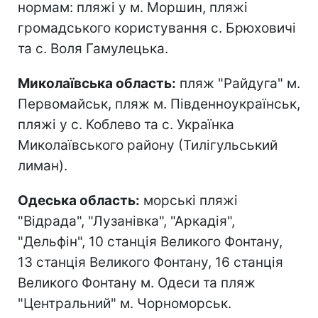
нормам: пляжі у м. Моршин, пляжі
громадського користування с. Брюховичі
та с. Воля Гамулецька.
Миколаївська область:
пляж "Райдуга" м.
Первомайськ, пляж м. Південноукраїнськ,
пляжі у с. Коблево та с. Українка
Миколаївського району (Тилігульський
лиман).
Одеська область:
морські пляжі
"Відрада", "Лузанівка", "Аркадія",
"Дельфін", 10 станція Великого Фонтану,
13 станція Великого Фонтану, 16 станція
Великого Фонтану м. Одеси та пляж
"Центральний" м. Чорноморськ.