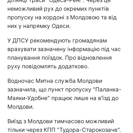
ділянці траси "Одеса-Рені". Через це
неможливий рух до окремих пунктів
пропуску на кордоні з Молдовою та від
них у напрямку Одеси.
У ДПСУ рекомендують громадянам
врахувати зазначену інформацію під час
планування поїздок. Про відновлення
руху повідомлять додатково.
Водночас Митна служба Молдови
зазначила, що пункт пропуску "Паланка-
Маяки-Удобне" працює лише на в'їзд до
Молдови.
Виїзд з Молдови тимчасово можливий
тільки через КПП "Тудора-Старокозаче".