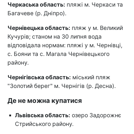
Черкаська область:
пляжі м. Черкаси та
Багачеве (р. Дніпро).
Чернівецька область:
пляж у м. Великий
Кучурів; станом на 30 липня вода
відповідала нормам: пляжі у м. Чернівці,
с. Бояни та с. Магала Чернівецького
району.
Чернігівська область:
міський пляж
"Золотий берег" м. Чернігів (р. Десна).
Де не можна купатися
Львівська область:
озеро Задорожнє
Стрийського району.