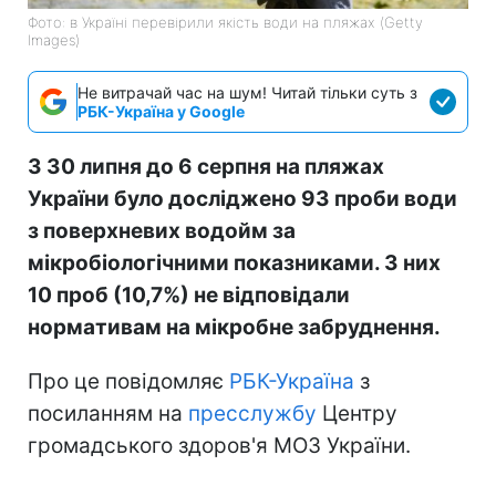
Фото: в Україні перевірили якість води на пляжах (Getty
Images)
Не витрачай час на шум! Читай тільки суть з
РБК-Україна у Google
З 30 липня до 6 серпня на пляжах
України було досліджено 93 проби води
з поверхневих водойм за
мікробіологічними показниками. З них
10 проб (10,7%) не відповідали
нормативам на мікробне забруднення.
Про це повідомляє
РБК-Україна
з
посиланням на
пресслужбу
Центру
громадського здоров'я МОЗ України.