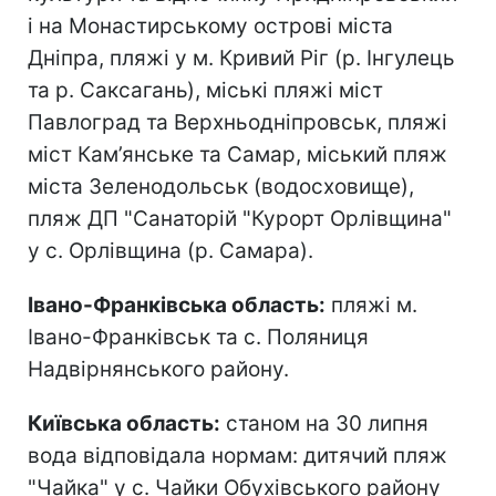
і на Монастирському острові міста
Дніпра, пляжі у м. Кривий Ріг (р. Інгулець
та р. Саксагань), міські пляжі міст
Павлоград та Верхньодніпровськ, пляжі
міст Кам’янське та Самар, міський пляж
міста Зеленодольськ (водосховище),
пляж ДП "Санаторій "Курорт Орлівщина"
у с. Орлівщина (р. Самара).
Івано-Франківська область:
пляжі м.
Івано-Франківськ та с. Поляниця
Надвірнянського району.
Київська область:
станом на 30 липня
вода відповідала нормам: дитячий пляж
"Чайка" у с. Чайки Обухівського району