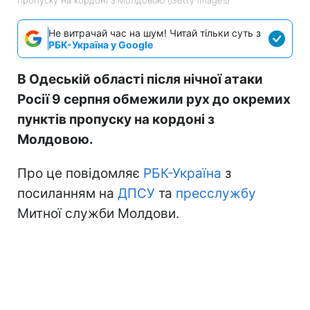
Не витрачай час на шум! Читай тільки суть з
РБК-Україна у Google
В Одеській області після нічної атаки
Росії 9 серпня обмежили рух до окремих
пунктів пропуску на кордоні з
Молдовою.
Про це повідомляє
РБК-Україна
з
посиланням на
ДПСУ
та
пресслужбу
Митної служби Молдови.