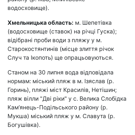
водосховище).
Хмельницька область:
м. Шепетівка
(водосховище (ставок) на річці Гуска);
відібрані проби води з пляжу у м.
Старокостянтинів (місце злиття річок
Случ та Ікопоть) ще опрацьовуються.
Станом на 30 липня вода відповідала
нормам: міський пляж в м. Ізяслав (р.
Горинь), пляжі міст Красилів, Нетішин;
пляж вілли "Дві ріки" у с. Велика Слобідка
Кам’янець-Подільського району (р.
Мукша) міський пляж у м. Славута (р.
Богушівка).