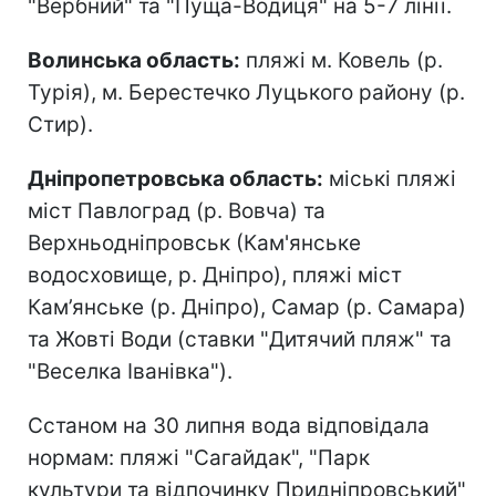
"Вербний" та "Пуща-Водиця" на 5-7 лінії.
Волинська область:
пляжі м. Ковель (р.
Турія), м. Берестечко Луцького району (р.
Стир).
Дніпропетровська область:
міські пляжі
міст Павлоград (р. Вовча) та
Верхньодніпровськ (Кам'янське
водосховище, р. Дніпро), пляжі міст
Кам’янське (р. Дніпро), Самар (р. Самара)
та Жовті Води (ставки "Дитячий пляж" та
"Веселка Іванівка").
Сстаном на 30 липня вода відповідала
нормам: пляжі "Сагайдак", "Парк
культури та відпочинку Придніпровський"