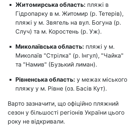
Житомирська область:
пляжі в
Гідропарку в м. Житомир (р. Тетерів),
пляжі у м. Звягель на вул. Богуна (р.
Случ) та м. Коростень (р. Уж).
Миколаївська область:
пляжі у м.
Миколаїв "Стрілка" (р. Інгул), "Чайка"
та "Намив" (Бузький лиман).
Рівненська область:
у межах міського
пляжу у м. Рівне (оз. Басів Кут).
Варто зазначити, що офіційно пляжний
сезон
у більшості регіонів України цього
року не відкривали.