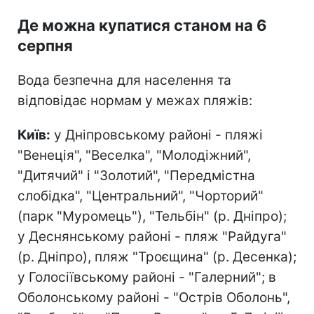
Де можна купатися станом на 6
серпня
Вода безпечна для населення та
відповідає нормам у межах пляжів:
Київ:
у Дніпровському районі - пляжі
"Венеція", "Веселка", "Молодіжний",
"Дитячий" і "Золотий", "Передмістна
слобідка", "Центральний", "Чорторий"
(парк "Муромець"), "Тельбін" (р. Дніпро);
у Деснянському районі - пляж "Райдуга"
(р. Дніпро), пляж "Троєщина" (р. Десенка);
у Голосіївському районі - "Галерний"; в
Оболонському районі - "Острів Оболонь",