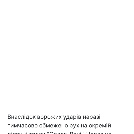
Внаслідок ворожих ударів наразі
тимчасово обмежено рух на окремій