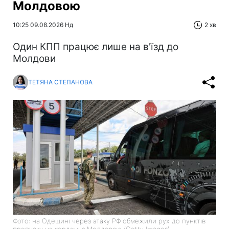
Молдовою
10:25 09.08.2026 Нд
2 хв
Один КПП працює лише на в'їзд до
Молдови
ТЕТЯНА СТЕПАНОВА
Фото: на Одещині через атаку РФ обмежили рух до пунктів
пропуску на кордоні з Молдовою (Getty Images)