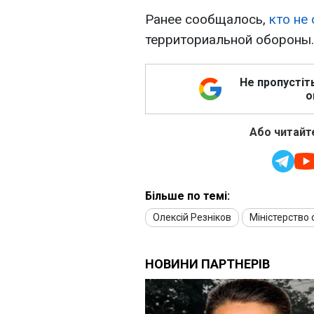
Ранее сообщалось,
кто не
территориальной обороны.
Не пропустіт
о
Або читайте
Більше по темі:
Олексій Резніков
Міністерство 