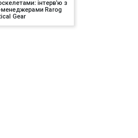
оскелетами: інтерв'ю з
-менеджерами Rarog
ical Gear