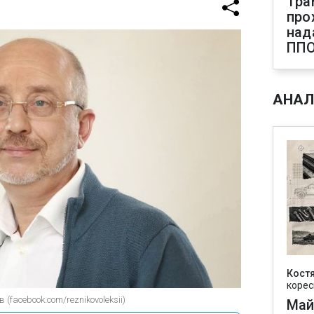
Тра
про
над
ПП
АНАЛ
Кост
корес
(facebook.com/reznikovoleksii)
Май