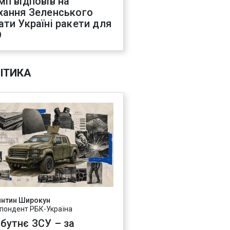
мп відповів на
хання Зеленського
ати Україні ракети для
О
ІТИКА
янтин Широкун
пондент РБК-Україна
бутнє ЗСУ – за