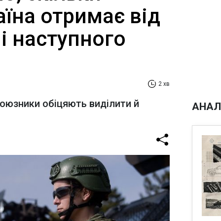
їна отримає від
і наступного
2 хв
оюзники обіцяють виділити й
АНАЛ