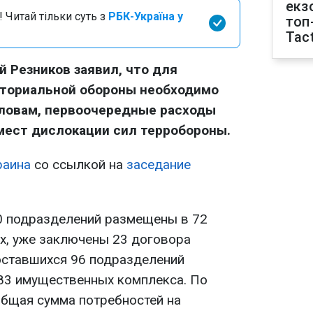
екз
 Читай тільки суть з
РБК-Україна у
топ
Tact
 Резников заявил, что для
иториальной обороны необходимо
 словам, первоочередные расходы
мест дислокации сил терробороны.
раина
со ссылкой на
заседание
80 подразделений размещены в 72
х, уже заключены 23 договора
оставшихся 96 подразделений
83 имущественных комплекса. По
общая сумма потребностей на