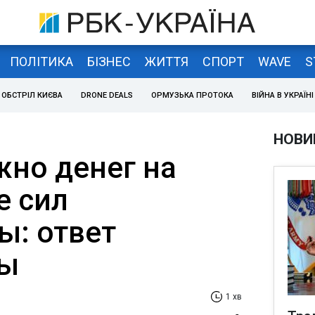
ПОЛІТИКА
БІЗНЕС
ЖИТТЯ
СПОРТ
WAVE
S
ОБСТРІЛ КИЄВА
DRONE DEALS
ОРМУЗЬКА ПРОТОКА
ВІЙНА В УКРАЇНІ
НОВИ
жно денег на
е сил
ы: ответ
ны
1 хв