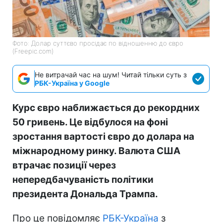
Фото: Долар суттєво просідає по відношенню до євро
(Freepic.com)
Не витрачай час на шум! Читай тільки суть з
РБК-Україна у Google
Курс євро наближається до рекордних
50 гривень. Це відбулося на фоні
зростання вартості євро до долара на
міжнародному ринку. Валюта США
втрачає позиції через
непередбачуваність політики
президента Дональда Трампа.
Про це повідомляє
РБК-Україна
з