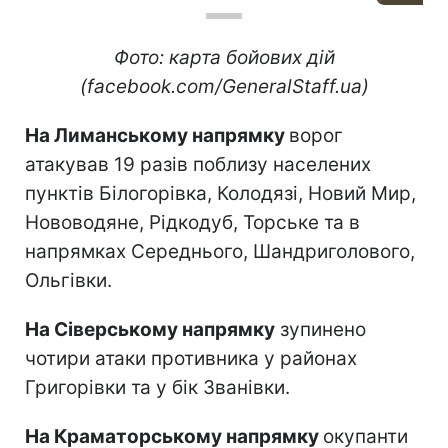
Фото: карта бойових дій
(facebook.com/GeneralStaff.ua)
На Лиманському напрямку
ворог
атакував 19 разів поблизу населених
пунктів Білогорівка, Колодязі, Новий Мир,
Нововодяне, Рідкодуб, Торське та в
напрямках Середнього, Шандриголового,
Ольгівки.
На Сіверському напрямку
зупинено
чотири атаки противника у районах
Григорівки та у бік Званівки.
На Краматорському напрямку
окупанти