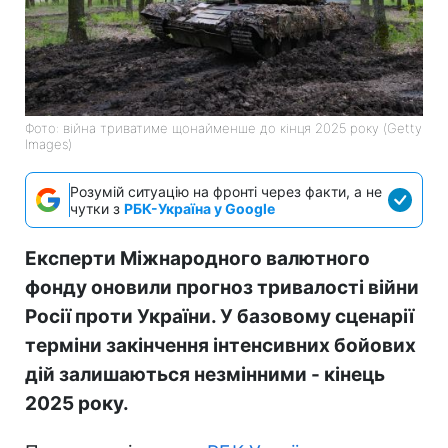
Фото: війна триватиме щонайменше до кінця 2025 року (Getty
Images)
Розумій ситуацію на фронті через факти, а не
чутки з
РБК-Україна у Google
Експерти Міжнародного валютного
фонду оновили прогноз тривалості війни
Росії проти України. У базовому сценарії
терміни закінчення інтенсивних бойових
дій залишаються незмінними - кінець
2025 року.