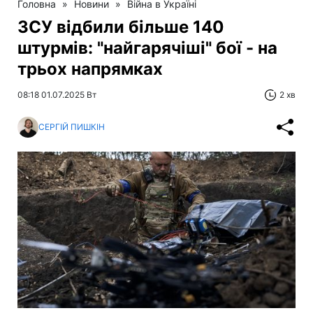
Головна
»
Новини
»
Війна в Україні
ЗСУ відбили більше 140
штурмів: "найгарячіші" бої - на
трьох напрямках
08:18 01.07.2025 Вт
2 хв
СЕРГІЙ ПИШКІН