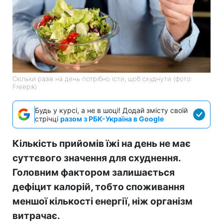
Скільки разів на день потрібно їсти, щоб схуднути (фото:
Freepik)
Будь у курсі, а не в шоці! Додай змісту своїй
стрічці
разом з РБК-Україна в Google
Кількість прийомів їжі на день не має
суттєвого значення для схуднення.
Головним фактором залишається
дефіцит калорій, тобто споживання
меншої кількості енергії, ніж організм
витрачає.