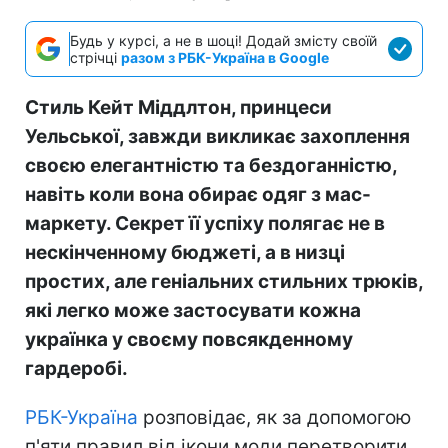
Будь у курсі, а не в шоці! Додай змісту своїй
стрічці
разом з РБК-Україна в Google
Стиль Кейт Міддлтон, принцеси
Уельської, завжди викликає захоплення
своєю елегантністю та бездоганністю,
навіть коли вона обирає одяг з мас-
маркету. Секрет її успіху полягає не в
нескінченному бюджеті, а в низці
простих, але геніальних стильних трюків,
які легко може застосувати кожна
українка у своєму повсякденному
гардеробі.
РБК-Україна
розповідає, як за допомогою
п'яти правил від ікони моди перетворити