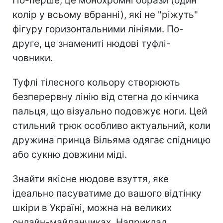
По-перше, це монохромні образи (один
колір у всьому вбранні), які не "ріжуть"
фігуру горизонтальними лініями. По-
друге, це знамениті нюдові туфлі-
човники.
Туфлі тілесного кольору створюють
безперервну лінію від стегна до кінчика
пальця, що візуально подовжує ноги. Цей
стильний трюк особливо актуальний, коли
дружина принца Вільяма одягає спідницю
або сукню довжини міді.
Знайти якісне нюдове взуття, яке
ідеально пасуватиме до вашого відтінку
шкіри в Україні, можна на великих
онлайн-майданчиках. Наприклад,