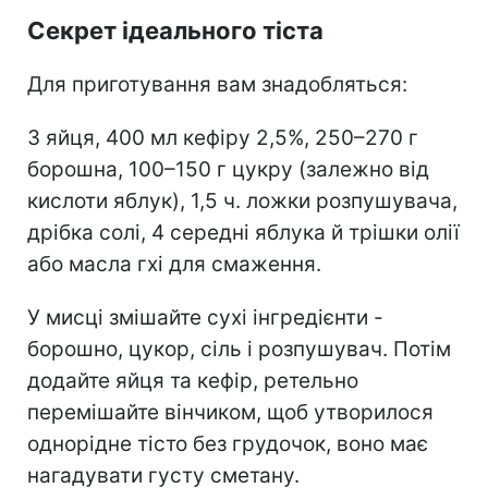
Секрет ідеального тіста
Для приготування вам знадобляться:
3 яйця, 400 мл кефіру 2,5%, 250–270 г
борошна, 100–150 г цукру (залежно від
кислоти яблук), 1,5 ч. ложки розпушувача,
дрібка солі, 4 середні яблука й трішки олії
або масла гхі для смаження.
У мисці змішайте сухі інгредієнти -
борошно, цукор, сіль і розпушувач. Потім
додайте яйця та кефір, ретельно
перемішайте вінчиком, щоб утворилося
однорідне тісто без грудочок, воно має
нагадувати густу сметану.