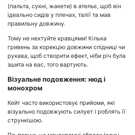
(пальта, сукні, жакети) в ательє, щоб він
ідеально сидів у плечах, талії та мав
правильну довжину.
Тому не нехтуйте кравцями! Кілька
гривень за корекцію довжини спідниці чи
рукава, щоб створити ефект, ніби річ була
зшита на вас, того вартують.
Візуальне подовження: нюд і
монохром
Кейт часто використовує прийоми, які
візуально подовжують силует і роблять її
стрункішою.