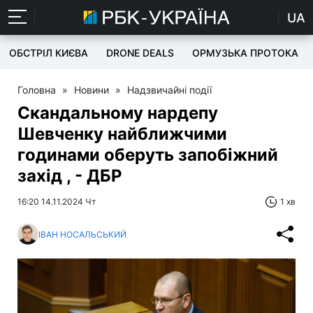
UA
ОБСТРІЛ КИЄВА
DRONE DEALS
ОРМУЗЬКА ПРОТОКА
Головна
»
Новини
»
Надзвичайні події
Скандальному нардепу
Шевченку найближчими
годинами оберуть запобіжний
захід , - ДБР
16:20 14.11.2024 Чт
1 хв
ІВАН НОСАЛЬСЬКИЙ