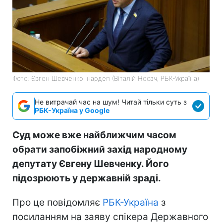
Фото: Євген Шевченко, нардеп (Віталій Носач, РБК-Україна)
Не витрачай час на шум! Читай тільки суть з
РБК-Україна у Google
Суд може вже найближчим часом
обрати запобіжний захід народному
депутату Євгену Шевченку. Його
підозрюють у державній зраді.
Про це повідомляє
РБК-Україна
з
посиланням на заяву спікера Державного