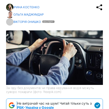
ІРИНА КОСТЕНКО
ОЛЬГА МАДЖУМДАР
ВІКТОРІЯ ОНИШКО
ЕКСПЕРТ
За їзду без документів чи права керування водія можуть
суворо покарати (фото: freepik.com)
Не витрачай час на шум! Читай тільки суть з
РБК-Україна у Google