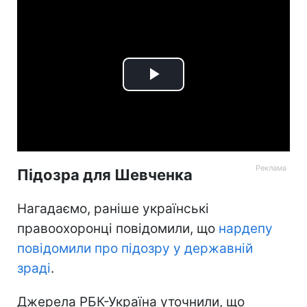
Play
Video
Підозра для Шевченка
Нагадаємо, раніше українські
правоохоронці повідомили, що
нардепу
повідомили про підозру у державній
зраді
.
Джерела РБК-Україна уточнили, що