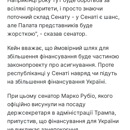
Наприкінці року тут буде боротьба за
всілякі пріоритети, і просто знаючи
поточний склад Сенату - у Сенаті є шанс,
але Палата представників буде
жорсткою", - сказав сенатор.
Кейн вважає, що ймовірний шлях для
збільшення фінансування буде частиною
законопроекту про асигнування. Проте
республіканці у Сенаті навряд чи підуть
на збільшення фінансування Україні.
При цьому сенатор Марко Рубіо, якого
офіційно висунули на посаду
держсекретаря в адміністрації Трампа,
припустив, що фінансування для України
не викликає занепокоєння.