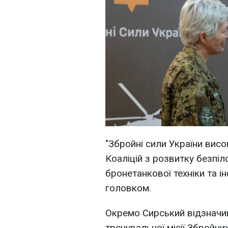
"Збройні сили України висо
Коаліцій з розвитку безпіл
бронетанкової техніки та і
головком.
Окремо Сирський відзначив
тренувальної місії Збройни