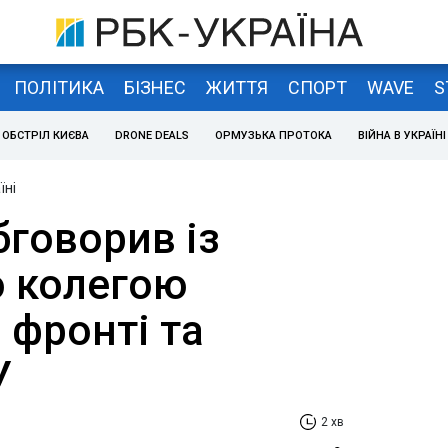
ПОЛІТИКА
БІЗНЕС
ЖИТТЯ
СПОРТ
WAVE
S
ОБСТРІЛ КИЄВА
DRONE DEALS
ОРМУЗЬКА ПРОТОКА
ВІЙНА В УКРАЇНІ
їні
бговорив із
 колегою
 фронті та
У
2 хв