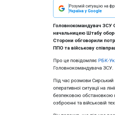
Розумій ситуацію на фро
Україна у Google
Головнокомандувач ЗСУ О
начальницею Штабу оборо
Сторони обговорили потре
ППО та військову співпра
Про це повідомляє
РБК-Ук
Головнокомандувача ЗСУ.
Під час розмови Сирський
оперативної ситуації на лі
безпековою обстановкою в 
озброєнні та військовій техн