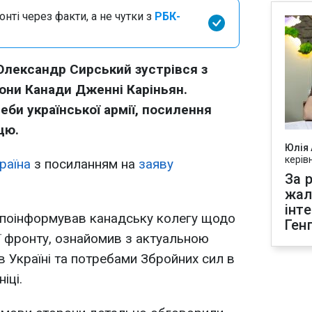
нті через факти, а не чутки з
РБК-
лександр Сирський зустрівся з
ни Канади Дженні Каріньян.
би української армії, посилення
цю.
Юлія
керів
раїна
з посиланням на
заяву
За р
жал
інт
 поінформував канадську колегу щодо
Ген
нії фронту, ознайомив з актуальною
Україні та потребами Збройних сил в
іці.