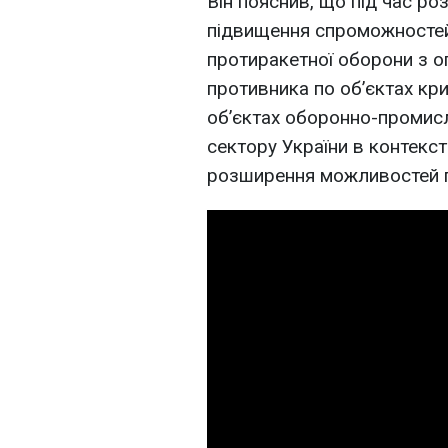
Він пояснив, що під час р
підвищення спроможностей 
протиракетної оборони з ог
противника по об’єктах кр
об’єктах оборонно-промис
сектору України в контекст
розширення можливостей п