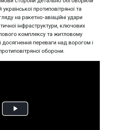
озмови сторони детально обговорили
української протиповітряної та
ляду на ракетно-авіаційні удари
итичної інфраструктури, ключових
лового комплексу та житловому
і досягнення переваги над ворогом і
ротиповітряної оборони.
Play
Video