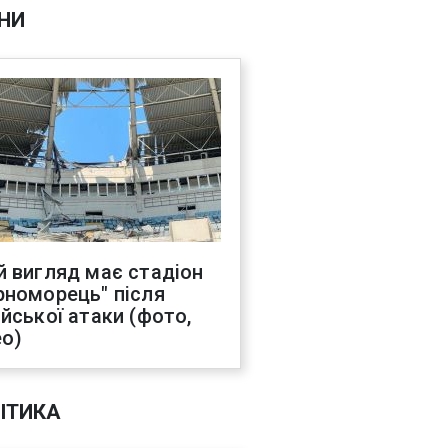
НИ
й вигляд має стадіон
рноморець" після
ійської атаки (фото,
ео)
ІТИКА