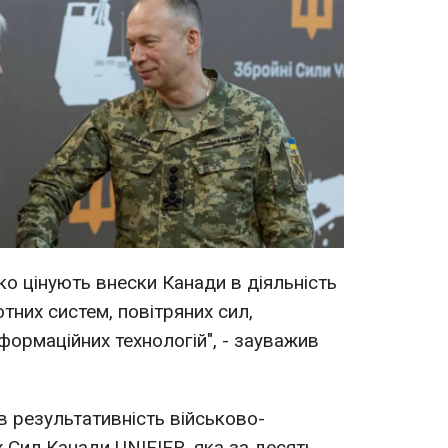
ко цінують внески Канади в діяльність
отних систем, повітряних сил,
нформаційних технологій", - зауважив
 результативність військово-
х Сил Канади UNIFIER, яка за десять