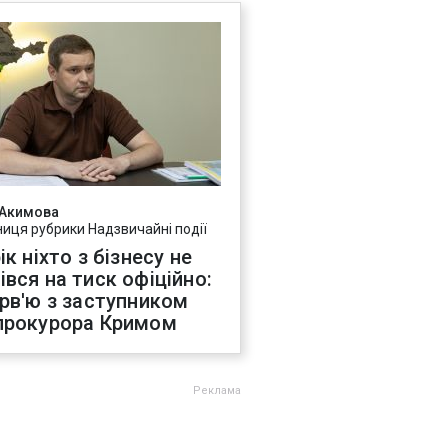
 Акимова
ниця рубрики Надзвичайні події
ік ніхто з бізнесу не
івся на тиск офіційно:
ерв'ю з заступником
прокурора Кримом