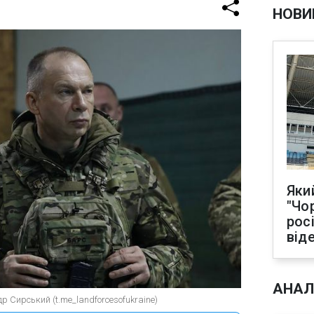
НОВИ
Яки
"Чо
рос
від
АНАЛ
 Сирський (t.me_landforcesofukraine)