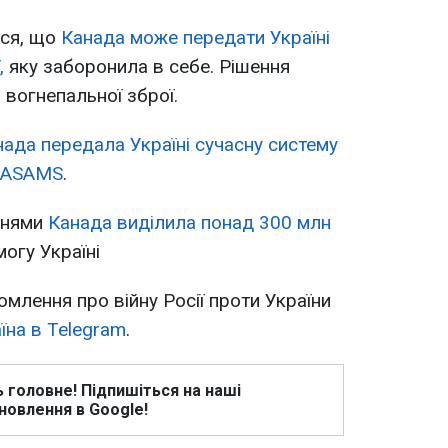
ося, що
Канада може передати Україні
,
яку заборонила в себе. Рішення
 вогнепальної зброї.
нада передала Україні сучасну систему
 NASAMS
.
днями
Канада виділила понад 300 млн
огу Україні
омлення про війну Росії проти України
їна в Telegram
.
ь головне! Підпишіться на наші
новлення в Google!