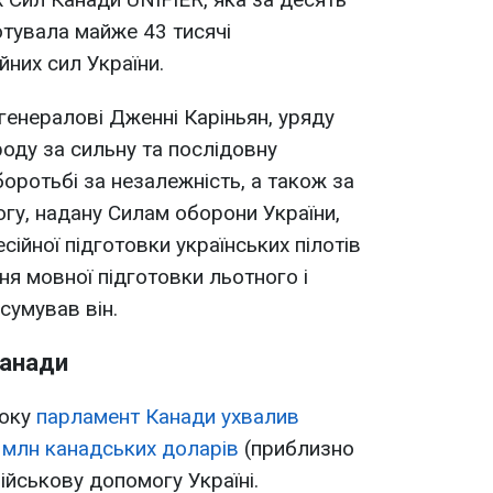
готувала майже 43 тисячі
них сил України.
генералові Дженні Каріньян, уряду
оду за сильну та послідовну
боротьбі за незалежність, а також за
огу, надану Силам оборони України,
ійної підготовки українських пілотів
ня мовної підготовки льотного і
дсумував він.
Канади
року
парламент Канади ухвалив
 млн канадських доларів
(приблизно
ійськову допомогу Україні.