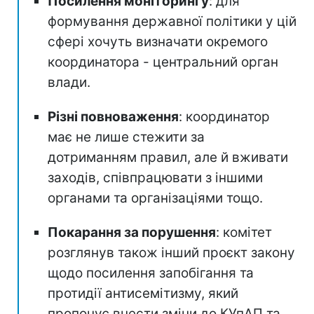
Посилення моніторингу
: для
формування державної політики у цій
сфері хочуть визначати окремого
координатора - центральний орган
влади.
Різні повноваження
: координатор
має не лише стежити за
дотриманням правил, але й вживати
заходів, співпрацювати з іншими
органами та організаціями тощо.
Покарання за порушення
: комітет
розглянув також інший проєкт закону
щодо посилення запобігання та
протидії антисемітизму, який
пропонує внести зміни до КУпАП та