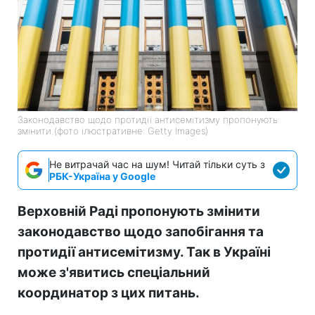
Законодавство щодо протидії антисемітизму пропонують
змінити (фото ілюстративне: Getty Images)
Не витрачай час на шум! Читай тільки суть з
РБК-Україна у Google
Верховній Раді пропонують змінити
законодавство щодо запобігання та
протидії антисемітизму. Так в Україні
може з'явитись спеціальний
координатор з цих питань.