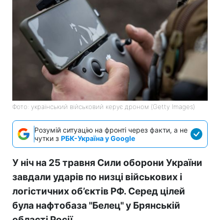
Фото: український військовий керує дроном (Getty Images)
Розумій ситуацію на фронті через факти, а не
чутки з
РБК-Україна у Google
У ніч на 25 травня Сили оборони України
завдали ударів по низці військових і
логістичних об’єктів РФ. Серед цілей
була нафтобаза "Белец" у Брянській
області Росії.