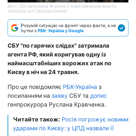
Фото: СБУ затримала 18-річного коригувальника ворога
(facebook com SecurSerUkraine)
Розумій ситуацію на фронті через факти, а не
чутки з
РБК-Україна у Google
СБУ "по гарячих слідах" затримала
агента РФ, який коригував одну із
наймасштабніших ворожих атак по
Києву в ніч на 24 травня.
Про це повідомляє
РБК-Україна
з
посиланням на
заяву
СБУ та
допис
генпрокурора Руслана Кравченка.
Читайте також:
Росія погрожує новими
ударами по Києву: у ЦПД назвали її