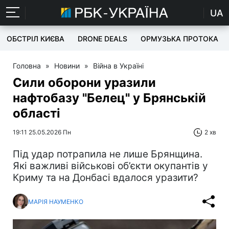
UA
ОБСТРІЛ КИЄВА
DRONE DEALS
ОРМУЗЬКА ПРОТОКА
Головна
»
Новини
»
Війна в Україні
Сили оборони уразили
нафтобазу "Белец" у Брянській
області
19:11 25.05.2026 Пн
2 хв
Під удар потрапила не лише Брянщина.
Які важливі військові об’єкти окупантів у
Криму та на Донбасі вдалося уразити?
МАРІЯ НАУМЕНКО