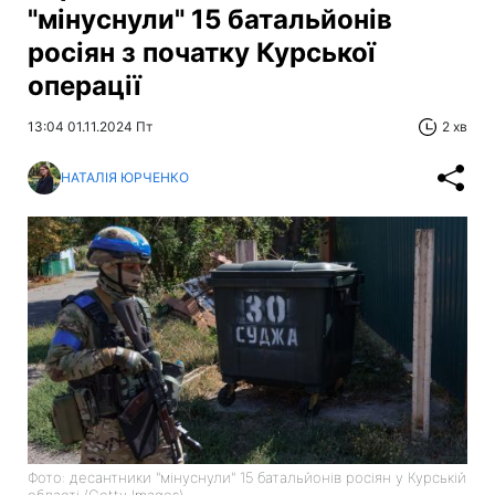
"мінуснули" 15 батальйонів
росіян з початку Курської
операції
13:04 01.11.2024 Пт
2 хв
НАТАЛІЯ ЮРЧЕНКО
Фото: десантники "мінуснули" 15 батальйонів росіян у Курській
області (Getty Images)