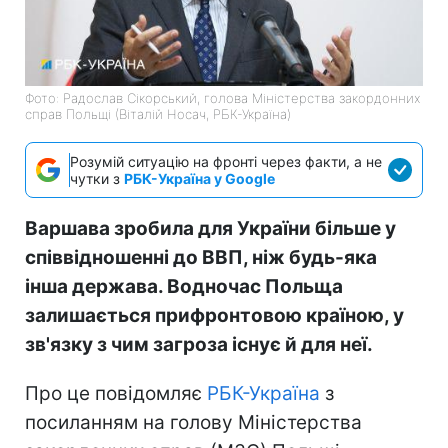
Фото: Радослав Сікорський, голова Міністерства закордонних
справ Польщі (Віталій Носач, РБК-Україна)
Розумій ситуацію на фронті через факти, а не
чутки з
РБК-Україна у Google
Варшава зробила для України більше у
співвідношенні до ВВП, ніж будь-яка
інша держава. Водночас Польща
залишається прифронтовою країною, у
зв'язку з чим загроза існує й для неї.
Про це повідомляє
РБК-Україна
з
посиланням на голову Міністерства