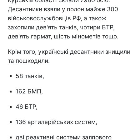
Курській області склали 7980 осіб.
Десантники взяли у полон майже 300
військовослужбовців РФ, а також
захопили дев'ять танків, чотири БТР,
дев'ять гармат, шість мінометів тощо.
Крім того, українські десантники знищили
та пошкодили:
58 танків,
162 БМП,
46 БТР,
136 артилерійських систем,
дві реактивні системи залпового