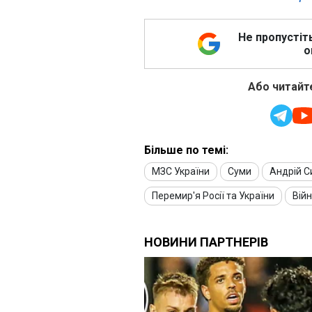
Не пропустіт
о
Або читайте
Більше по темі:
МЗС України
Суми
Андрій С
Перемир'я Росії та України
Війн