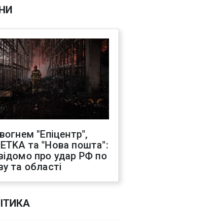
НИ
 вогнем "Епіцентр",
ETKA та "Нова пошта":
відомо про удар РФ по
ву та області
ІТИКА