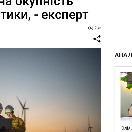
на окупність
тики, - експерт
2 хв
АНАЛ
Юлія