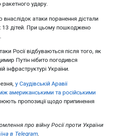
о ракетного удару.
о внаслідок атаки поранення дістали
их 13 дітей. При цьому пошкоджено
.
таки Росії відбуваються після того, як
имир Путін нібито погодився
ій інфраструктурі України.
езня,
у Саудівській Аравії
між американськими та російськими
орюють пропозиції щодо припинення
омлення про війну Росії проти України
їна в Telegram
.