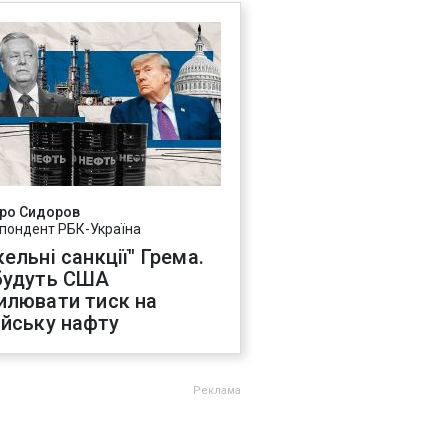
ро Сидоров
пондент РБК-Україна
ельні санкції" Грема.
будуть США
илювати тиск на
ійську нафту