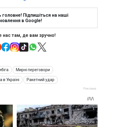
ь головне! Підпишіться на наші
новлення в Google!
 нас там, де вам зручно!
ибіга
Мирні переговори
а в Україні
Ракетний удар