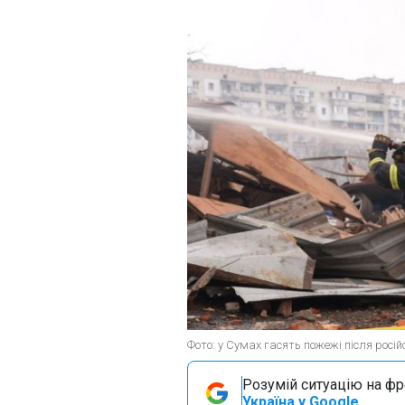
Фото: у Сумах гасять пожежі після росі
Розумій ситуацію на фро
Україна у Google