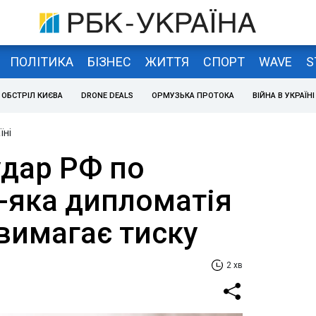
ПОЛІТИКА
БІЗНЕС
ЖИТТЯ
СПОРТ
WAVE
S
ОБСТРІЛ КИЄВА
DRONE DEALS
ОРМУЗЬКА ПРОТОКА
ВІЙНА В УКРАЇНІ
їні
удар РФ по
ь-яка дипломатія
вимагає тиску
2 хв