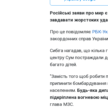
Російські заяви про мир 
завдавати жорстоких удар
Про це повідомляє
РБК-Ук
закордонних справ України
Сибіга нагадав, що кілька 
центру Сум постраждали де
багато дітей.
"Замість того щоб робити 
припинити бомбардування н
населенням.
Будь-яка дип
підкріплена вогневою міц
глава МЗС.