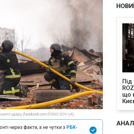
НОВИ
Під
ROZ
що 
Киє
йського удару (facebook.com/DSNS.GOV.UA)
АНАЛ
нті через факти, а не чутки з
РБК-