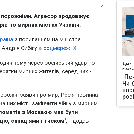
є порожніми. Агресор продовжує
ів по мирних містах України.
раїна
з посиланням на міністра
 Андрія Сибігу
в соцмережі X.
годин тому через російський удар по
Дмит
корес
сятки мирних жителів, серед них -
"Пек
Чи 
пос
порожні заяви про мир, Росія повинна
рос
аших міст і закінчити війну з мирним
ломатія з Москвою має бути
цю, санкціями і тиском
", - додав