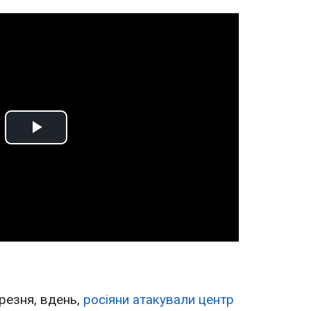
Play
Video
резня, вдень,
росіяни атакували центр