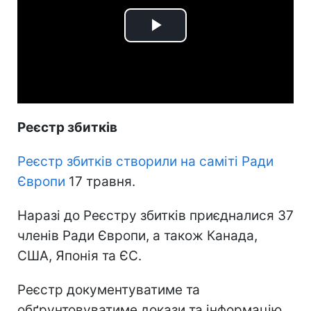
Play
Video
Реєстр збитків
Реєстр збитків створили на саміті Ради
Європи
17 травня.
Наразі до Реєстру збитків приєдналися 37
членів Ради Європи, а також Канада,
США, Японія та ЄС.
Реєстр документуватиме та
обґрунтовуватиме докази та інформацію