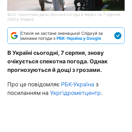
Фото: синоптики дали прогноз погоди в Україні на 7 серпня
(Getty Images)
Стихія не застане зненацька! Слідкуй за
змінами погоди з
РБК-Україна у Google
В Україні сьогодні, 7 серпня, знову
очікується спекотна погода. Однак
прогнозуються й дощі з грозами.
Про це повідомляє
РБК-Україна
з
посиланням на
Укргідрометцентр
.