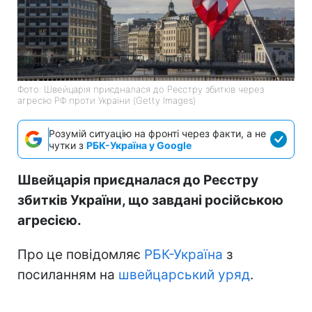
Фото: Швейцарія приєдналася до Реєстру збитків через
агресію РФ проти України (Getty Images)
Розумій ситуацію на фронті через факти, а не
чутки з
РБК-Україна у Google
Швейцарія приєдналася до Реєстру
збитків України, що завдані російською
агресією.
Про це повідомляє
РБК-Україна
з
посиланням на
швейцарський уряд
.