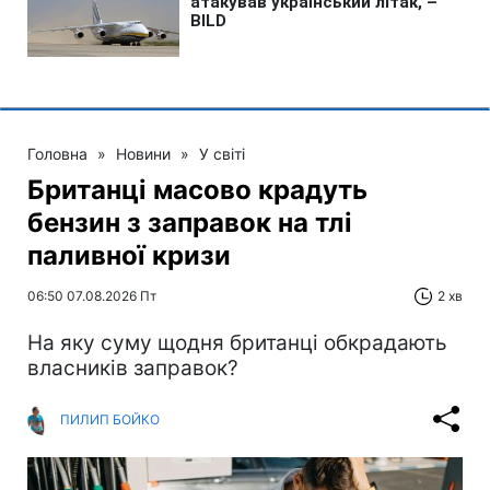
Головна
»
Новини
»
У світі
Британці масово крадуть
бензин з заправок на тлі
паливної кризи
06:50 07.08.2026 Пт
2 хв
На яку суму щодня британці обкрадають
власників заправок?
ПИЛИП БОЙКО