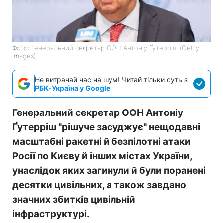
Фото: генеральний секретар ООН Антоніу Ґутерріш (Getty
Images)
Не витрачай час на шум! Читай тільки суть з
РБК-Україна у Google
Генеральний секретар ООН Антоніу
Ґутерріш "рішуче засуджує" нещодавні
масштабні ракетні й безпілотні атаки
Росії по Києву й інших містах України,
унаслідок яких загинули й були поранені
десятки цивільних, а також завдано
значних збитків цивільній
інфраструктурі.