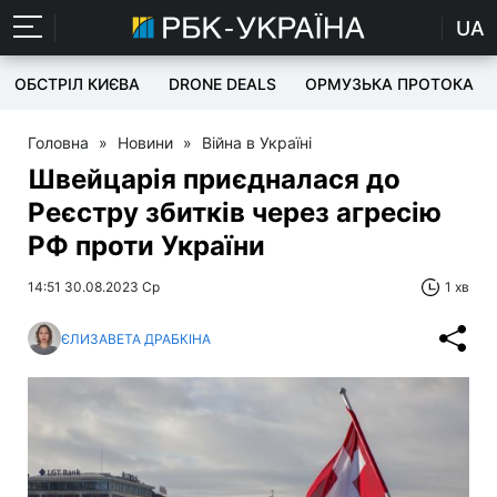
UA
ОБСТРІЛ КИЄВА
DRONE DEALS
ОРМУЗЬКА ПРОТОКА
Головна
»
Новини
»
Війна в Україні
Швейцарія приєдналася до
Реєстру збитків через агресію
РФ проти України
14:51 30.08.2023 Ср
1 хв
ЄЛИЗАВЕТА ДРАБКІНА