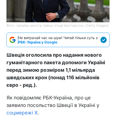
Фото: прем’єр-міністр Швеції Ульф Крістерссон (Getty Images)
Не витрачай час на шум! Читай тільки суть з
РБК-Україна у Google
Швеція оголосила про надання нового
гуманітарного пакета допомоги Україні
перед зимою розміром 1,1 мільярда
шведських крон (понад 116 мільйонів
євро - ред.).
Як повідомляє РБК-Україна, про це
заявило посольство Швеції в Україні у
соцмережі Х
.