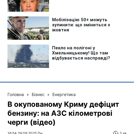
Головна
»
Бізнес
»
Енергетика
В окупованому Криму дефіцит
бензину: на АЗС кілометрові
черги (відео)
16:54 29.09.2025 Пн
2 хв