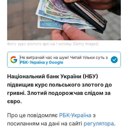
Фото: курс злотого зріс на 1 копійку (Getty Images)
Не витрачай час на шум! Читай тільки суть з
РБК-Україна у Google
Національний банк України (НБУ)
підвищив курс польського злотого до
гривні. Злотий подорожчав слідом за
євро.
Про це повідомляє
РБК-Україна
з
посиланням на дані на сайті
регулятора
.