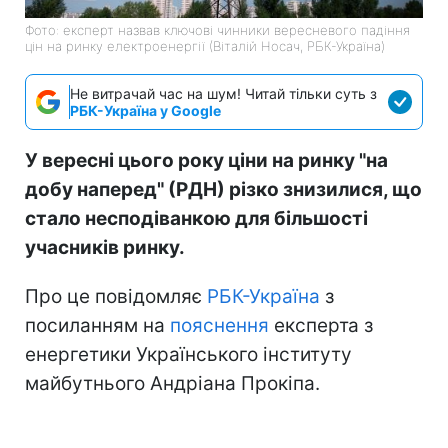
Фото: експерт назвав ключові чинники вересневого падіння
цін на ринку електроенергії (Віталій Носач, РБК-Україна)
Не витрачай час на шум! Читай тільки суть з
РБК-Україна у Google
У вересні цього року ціни на ринку "на
добу наперед" (РДН) різко знизилися, що
стало несподіванкою для більшості
учасників ринку.
Про це повідомляє
РБК-Україна
з
посиланням на
пояснення
експерта з
енергетики Українського інституту
майбутнього Андріана Прокіпа.