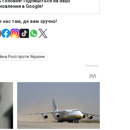
ь головне! Підпишіться на наші
новлення в Google!
 нас там, де вам зручно!
ійна Росії проти України