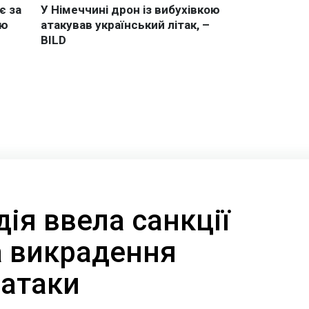
ія ввела санкції
а викрадення
ратаки