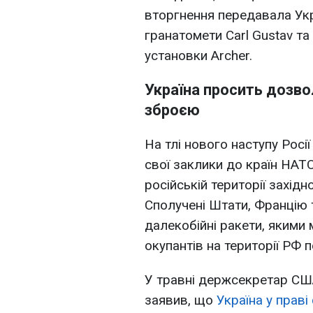
вторгнення передавала Укра
гранатомети Carl Gustav та
установки Archer.
Україна просить дозво
зброєю
На тлі нового наступу Росії
свої заклики до країн НАТ
російській території захід
Сполучені Штати, Францію т
далекобійні ракети, якими
окупантів на території РФ 
У травні держсекретар США
заявив, що
Україна у праві