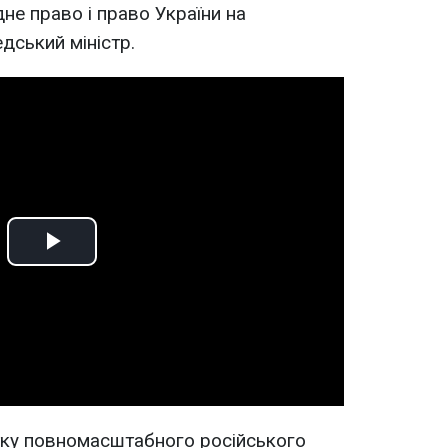
не право і право України на
едський міністр.
Play
Video
тку повномасштабного російського