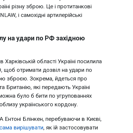
їні різну зброю. Це і протитанкові
 NLAW, і самохідні артилерійські
лу на удари по РФ західною
 в Харківській області Україні посилила
О, щоб отримати дозвіл на удари по
ною зброєю. Зокрема, йдеться про
а Британію, які передають Україні
 можна було б бити по угрупованнях
поблизу українського кордону.
 Ентоні Блінкен, перебуваючи в Києві,
 сама вирішувати
, як їй застосовувати