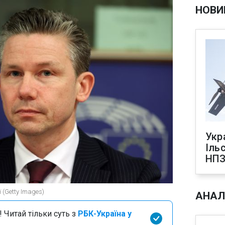
НОВИ
Укр
Іль
НПЗ
 (Getty Images)
АНАЛ
 Читай тільки суть з
РБК-Україна у