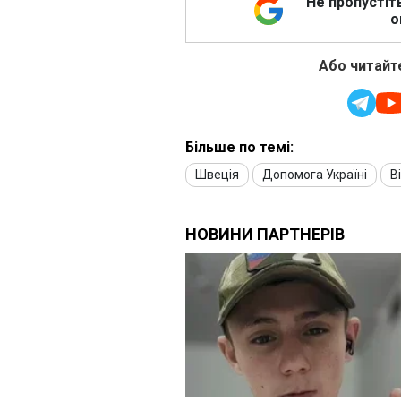
Не пропустіт
о
Або читайте
Більше по темі:
Швеція
Допомога Україні
В