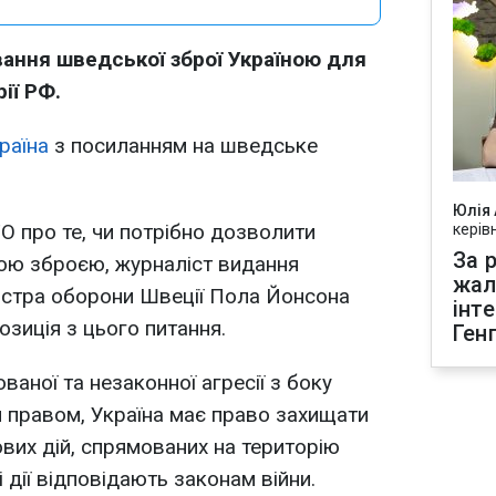
ання шведської зброї Україною для
ії РФ.
раїна
з посиланням на шведське
Юлія
ТО про те, чи потрібно дозволити
керів
За р
дною зброєю, журналіст видання
жал
ністра оборони Швеції Пола Йонсона
інт
озиція з цього питання.
Ген
ваної та незаконної агресії з боку
м правом, Україна має право захищати
вих дій, спрямованих на територію
 дії відповідають законам війни.