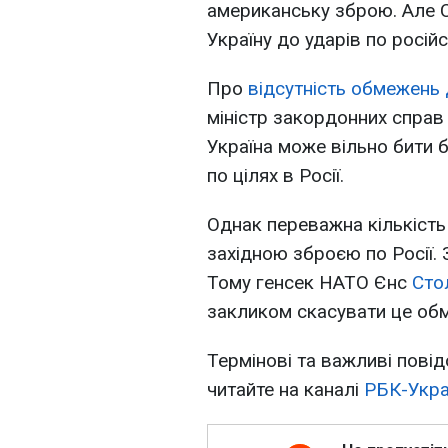
американську зброю. Але С
Україну до ударів по російс
Про
відсутність обмежень 
міністр закордонних справ
Україна може вільно бити
по цілях в Росії.
Однак переважна кількість
західною зброєю по Росії. 
Тому генсек НАТО Єнс
Сто
закликом скасувати це об
Термінові та важливі повід
читайте на каналі
РБК-Украї