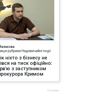
 Акимова
ниця рубрики Надзвичайні події
ік ніхто з бізнесу не
івся на тиск офіційно:
ерв'ю з заступником
прокурора Кримом