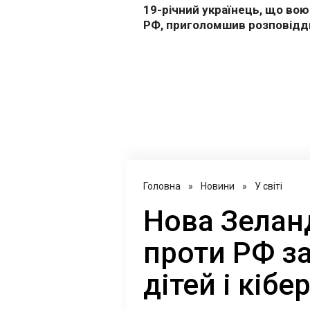
Головна
»
Новини
»
У світі
Нова Зеланд
проти РФ з
дітей і кібе