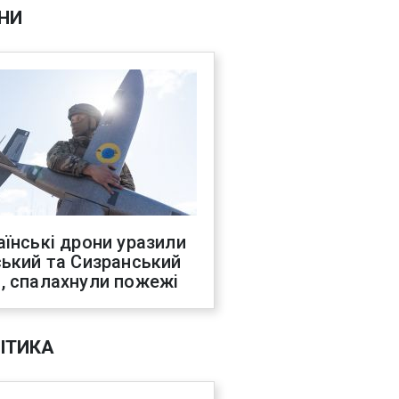
НИ
аїнські дрони уразили
ський та Сизранський
, спалахнули пожежі
ІТИКА