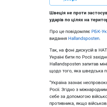
Швеція не проти застосув
ударів по цілях на територ
Про це повідомляє
РБК-Ук
видання
Hallandsposten
.
Так, на фоні дискусій в НА
Україні бити по Росії захі
Hallandsposten запитав мі
щодо того, яка шведська п
"Україна зазнає неспровоко
Росії. Згідно з міжнародни
себе за допомогою військо
противника, якщо військові