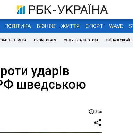
ПОЛІТИКА
БІЗНЕС
ЖИТТЯ
СПОРТ
WAVE
S
ОБСТРІЛ КИЄВА
DRONE DEALS
ОРМУЗЬКА ПРОТОКА
ВІЙНА В УКРАЇНІ
роти ударів
 РФ шведською
2 хв