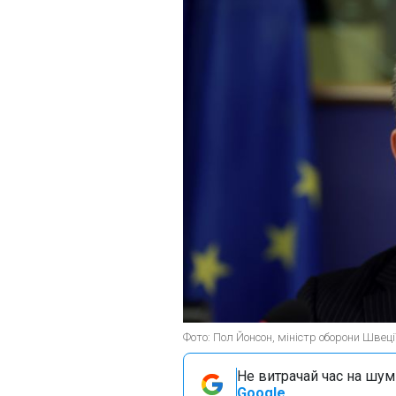
Фото: Пол Йонсон, міністр оборони Швеції
Не витрачай час на шум!
Google