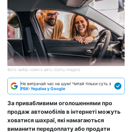
Фото: вибір нового авто (Getty Images)
Не витрачай час на шум! Читай тільки суть з
РБК-Україна у Google
За привабливими оголошеннями про
продаж автомобілів в інтернеті можуть
ховатися шахраї, які намагаються
виманити передоплату або продати