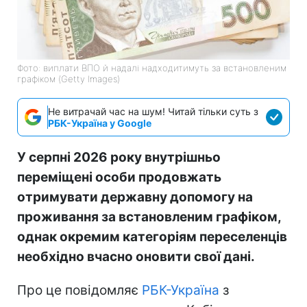
Фото: виплати ВПО й надалі надходитимуть за встановленим
графіком (Getty Images)
Не витрачай час на шум! Читай тільки суть з
РБК-Україна у Google
У серпні 2026 року внутрішньо
переміщені особи продовжать
отримувати державну допомогу на
проживання за встановленим графіком,
однак окремим категоріям переселенців
необхідно вчасно оновити свої дані.
Про це повідомляє
РБК-Україна
з