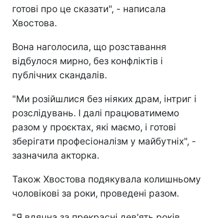
готові про це сказати", - написала
Хвостова.
Вона наголосила, що розставання
відбулося мирно, без конфліктів і
публічних скандалів.
"Ми розійшлися без ніяких драм, інтриг і
розслідувань. І далі працюватимемо
разом у проєктах, які маємо, і готові
зберігати професіоналізм у майбутніх", -
зазначила акторка.
Також Хвостова подякувала колишньому
чоловікові за роки, проведені разом.
"Я вдячна за прекрасні дев'ять років