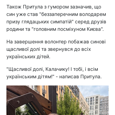
Також Притула з гумором зазначив, що
син уже став "беззаперечним володарем
призу глядацьких симпатій" серед друзів
родини та "головним посміхуном Києва".
На завершення волонтер побажав синові
щасливої долі та звернувся до всіх
українських дітей.
"Щасливої долі, Калачику! І тобі, і всім
українським дітям!" - написав Притула.