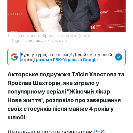
Таїсія Хвостова та Ярослав Шахторін (фото:
instagram.com/taisiya_khvostova)
Будь у курсі, а не в шоці! Додай змісту своїй
стрічці
разом з РБК-Україна в Google
Акторське подружжя Таїсія Хвостова та
Ярослав Шахторін, яке зіграло у
популярному серіалі "Жіночий лікар.
Нове життя", розповіло про завершення
своїх стосунків після майже 4 років у
шлюбі.
Детальніше про це розповідає
РБК-