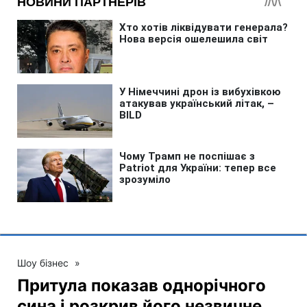
Шоу бізнес
»
Притула показав однорічного
сина і розкрив його незвичне