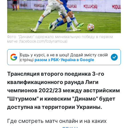
Фото: "Динамо" одержало минимальную победу в первом
матче (facebook.com/fcdynamoua)
Будь у курсі, а не в шоці! Додай змісту своїй
стрічці
разом з РБК-Україна в Google
Трансляция второго поединка 3-го
квалификационного раунда Лиги
чемпионов 2022/23 между австрийским
"Штурмом" и киевским "Динамо" будет
доступна на территории Украины.
Где смотреть матч онлайн и на каких