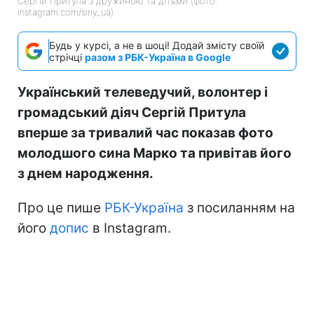
Сергій Притула з дружиною та дітьми (фото:
instagram.com/siriy_ua)
Будь у курсі, а не в шоці! Додай змісту своїй
стрічці
разом з РБК-Україна в Google
Український телеведучий, волонтер і
громадський діяч Сергій Притула
вперше за тривалий час показав фото
молодшого сина Марко та привітав його
з днем народження.
Про це пише
РБК-Україна
з посиланням на
його
допис
в Instagram.