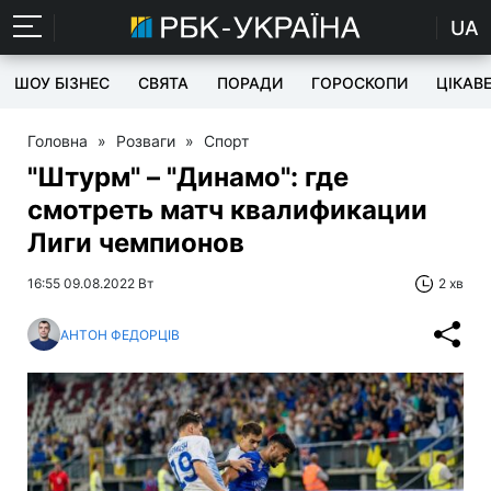
UA
ШОУ БІЗНЕС
СВЯТА
ПОРАДИ
ГОРОСКОПИ
ЦІКАВ
Головна
»
Розваги
»
Спорт
"Штурм" – "Динамо": где
смотреть матч квалификации
Лиги чемпионов
16:55 09.08.2022 Вт
2 хв
АНТОН ФЕДОРЦІВ