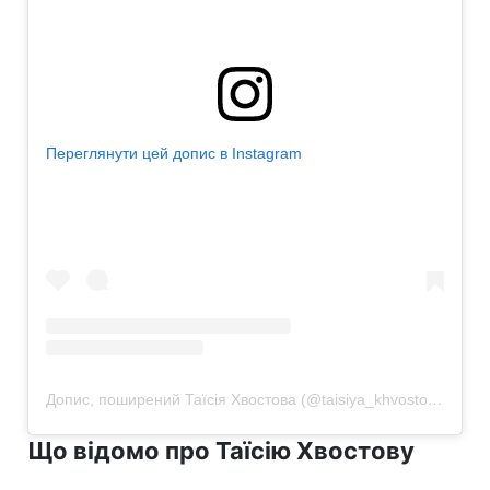
Переглянути цей допис в Instagram
Допис, поширений Таїсія Хвостова (@taisiya_khvostova)
Що відомо про Таїсію Хвостову