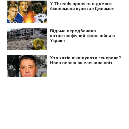
Головна
»
Новини
»
Надзвичайні події
"Сталася зупинка серця": що
відомо про раптову смерть