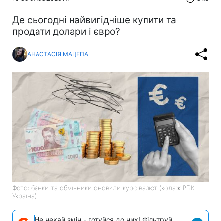
Де сьогодні найвигідніше купити та
продати долари і євро?
АНАСТАСІЯ МАЦЕПА
Фото: банки та обмінники оновили курс валют (колаж РБК-
Україна)
Не чекай змін - готуйся до них! Фільтруй