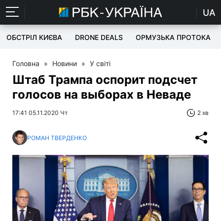
UA
ОБСТРІЛ КИЄВА
DRONE DEALS
ОРМУЗЬКА ПРОТОКА
Головна
»
Новини
»
У світі
Штаб Трампа оспорит подсчет
голосов на выборах в Неваде
17:41 05.11.2020 Чт
2 хв
РОМАН ТВЕРДЕНКО