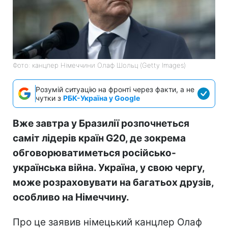
Фото: канцлер Німеччини Олаф Шольц (Getty Images)
Розумій ситуацію на фронті через факти, а не
чутки з
РБК-Україна у Google
Вже завтра у Бразилії розпочнеться
саміт лідерів країн G20, де зокрема
обговорюватиметься російсько-
українська війна. Україна, у свою чергу,
може розраховувати на багатьох друзів,
особливо на Німеччину.
Про це заявив німецький канцлер Олаф