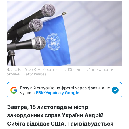
Фото: Радбез ООН збереться до 1000 днів війни РФ проти
України (Getty Images)
Розумій ситуацію на фронті через факти, а не
чутки з
РБК-Україна у Google
Завтра, 18 листопада міністр
закордонних справ України Андрій
Сибіга відвідає США. Там відбудеться