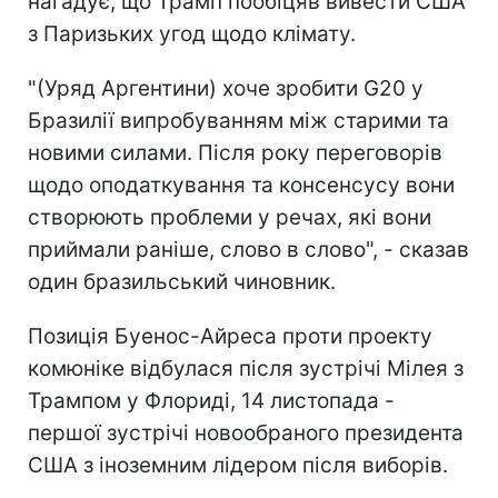
нагадує, що Трамп пообіцяв вивести США
з Паризьких угод щодо клімату.
"(Уряд Аргентини) хоче зробити G20 у
Бразилії випробуванням між старими та
новими силами. Після року переговорів
щодо оподаткування та консенсусу вони
створюють проблеми у речах, які вони
приймали раніше, слово в слово", - сказав
один бразильський чиновник.
Позиція Буенос-Айреса проти проекту
комюніке відбулася після зустрічі Мілея з
Трампом у Флориді, 14 листопада -
першої зустрічі новообраного президента
США з іноземним лідером після виборів.