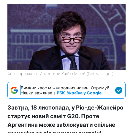
Фото: президент Аргентини Хав'єр Мілей (Getty Images)
Вимкни хаос міжнародних новин! Отримуй
тільки важливе з
РБК-Україна у Google
Завтра, 18 листопада, у Ріо-де-Жанейро
стартує новий саміт G20. Проте
Аргентина може заблокувати спільне