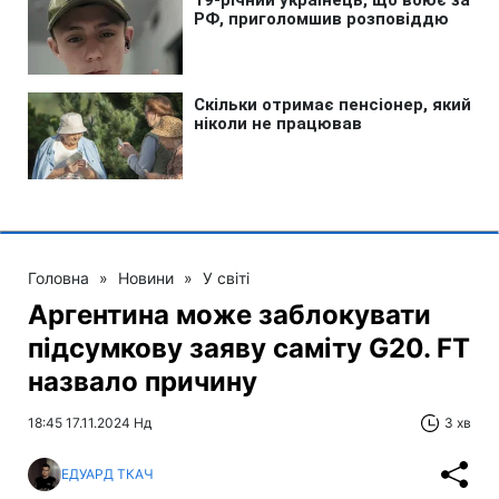
Головна
»
Новини
»
У світі
Аргентина може заблокувати
підсумкову заяву саміту G20. FT
назвало причину
18:45 17.11.2024 Нд
3 хв
ЕДУАРД ТКАЧ