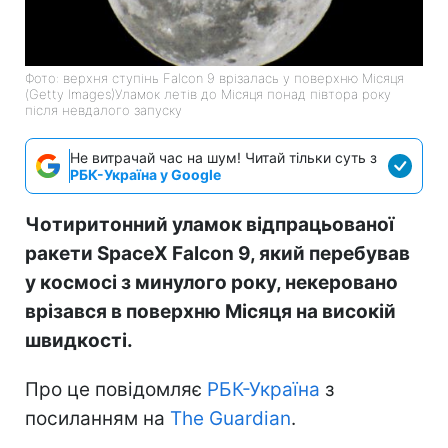
Фото: верхня ступінь Falcon 9 врізалась у поверхню Місяця
(Getty Images)Уламок летів до Місяця понад півтора року
після невдалого запуску
Не витрачай час на шум! Читай тільки суть з
РБК-Україна у Google
Чотиритонний уламок відпрацьованої
ракети SpaceX Falcon 9, який перебував
у космосі з минулого року, некеровано
врізався в поверхню Місяця на високій
швидкості.
Про це повідомляє
РБК-Україна
з
посиланням на
The Guardian
.