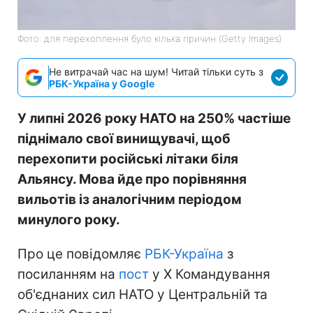
Фото: для перехоплення було кілька причин (Getty Images)
Не витрачай час на шум! Читай тільки суть з
РБК-Україна у Google
У липні 2026 року НАТО на 250% частіше
піднімало свої винищувачі, щоб
перехопити російські літаки біля
Альянсу. Мова йде про порівняння
вильотів із аналогічним періодом
минулого року.
Про це повідомляє
РБК-Україна
з
посиланням на
пост
у Х Командування
об'єднаних сил НАТО у Центральній та