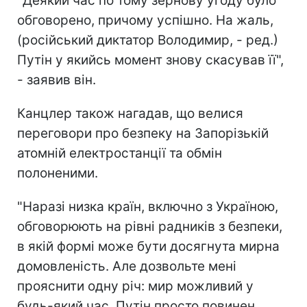
"Деякий час по тому зернову угоду було
обговорено, причому успішно. На жаль,
(російський диктатор Володимир, - ред.)
Путін у якийсь момент знову скасував її",
- заявив він.
Канцлер також нагадав, що велися
переговори про безпеку на Запорізькій
атомній електростанції та обмін
полоненими.
"Наразі низка країн, включно з Україною,
обговорюють на рівні радників з безпеки,
в якій формі може бути досягнута мирна
домовленість. Але дозвольте мені
прояснити одну річ: мир можливий у
будь-який час. Путін просто повинен