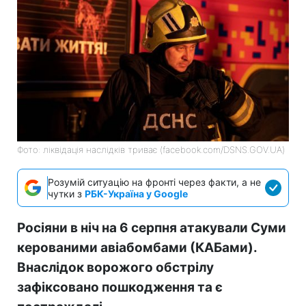
Фото: ліквідація наслідків триває (facebook.com/DSNS.GOV.UA)
Розумій ситуацію на фронті через факти, а не
чутки з
РБК-Україна у Google
Росіяни в ніч на 6 серпня атакували Суми
керованими авіабомбами (КАБами).
Внаслідок ворожого обстрілу
зафіксовано пошкодження та є