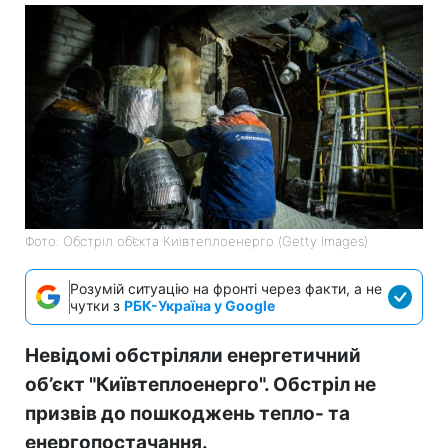
Фото: Обстріл об’єкта Київтеплоенерго (Getty Images)
Розумій ситуацію на фронті через факти, а не
чутки з
РБК-Україна у Google
Невідомі обстріляли енергетичний
об’єкт "Київтеплоенерго". Обстріл не
призвів до пошкоджень тепло- та
енергопостачання.