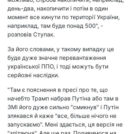
день-два, накопичити і потім в один
момент все кинути по території України,
наприклад, там буде понад 500", -
розповів Ступак.
За його словами, у такому випадку це
буде дуже значне перевантаження
української ППО, і тоді можуть бути
серйозні наслідки.
"Там є пояснення в пресі про те, що
начебто Трамп набрав Путіна або там в
ЗМІ його дуже сильно "смикнув" і Путін
злякався й каже "все, більше нічого не
запускаємо". Мені здається, ця версія не
"злітаюча". Але ще раз. Подивимося на