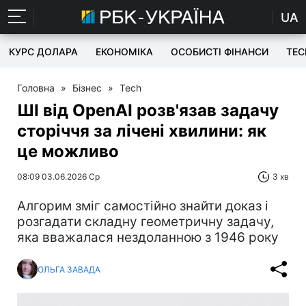
UA
КУРС ДОЛАРА
ЕКОНОМІКА
ОСОБИСТІ ФІНАНСИ
TEC
Головна
»
Бізнес
»
Tech
ШІ від OpenAI розв'язав задачу
сторіччя за лічені хвилини: як
це можливо
08:09 03.06.2026 Ср
3 хв
Алгорим зміг самостійно знайти доказ і
розгадати складну геометричну задачу,
яка вважалася нездоланною з 1946 року
ОЛЬГА ЗАВАДА