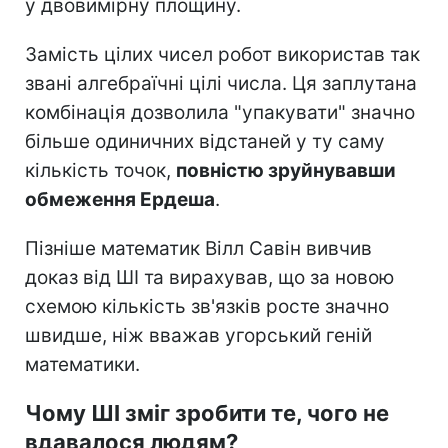
у двовимірну площину.
Замість цілих чисел робот використав так
звані алгебраїчні цілі числа. Ця заплутана
комбінація дозволила "упакувати" значно
більше одиничних відстаней у ту саму
кількість точок,
повністю зруйнувавши
обмеження Ердеша
.
Пізніше математик Вілл Савін вивчив
доказ від ШІ та вирахував, що за новою
схемою кількість зв'язків росте значно
швидше, ніж вважав угорський геній
математики.
Чому ШІ зміг зробити те, чого не
вдавалося людям?