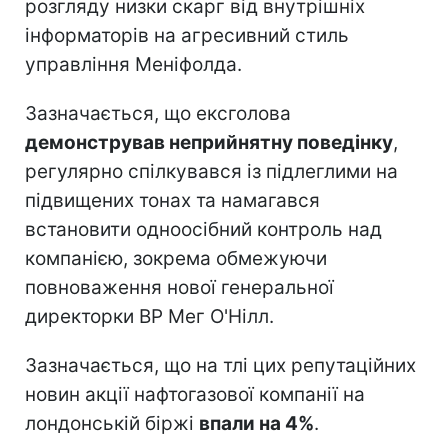
розгляду низки скарг від внутрішніх
інформаторів на агресивний стиль
управління Меніфолда.
Зазначається, що ексголова
демонстрував неприйнятну поведінку
,
регулярно спілкувався із підлеглими на
підвищених тонах та намагався
встановити одноосібний контроль над
компанією, зокрема обмежуючи
повноваження нової генеральної
директорки ВР Мег О'Нілл.
Зазначається, що на тлі цих репутаційних
новин акції нафтогазової компанії на
лондонській біржі
впали на 4%
.