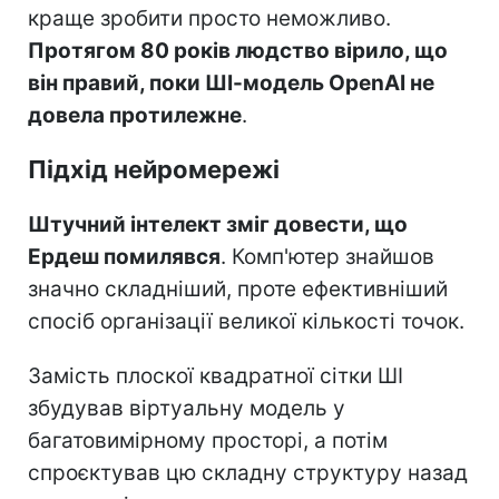
краще зробити просто неможливо.
Протягом 80 років людство вірило, що
він правий, поки ШІ-модель OpenAI не
довела протилежне
.
Підхід нейромережі
Штучний інтелект зміг довести, що
Ердеш помилявся
. Комп'ютер знайшов
значно складніший, проте ефективніший
спосіб організації великої кількості точок.
Замість плоскої квадратної сітки ШІ
збудував віртуальну модель у
багатовимірному просторі, а потім
спроєктував цю складну структуру назад