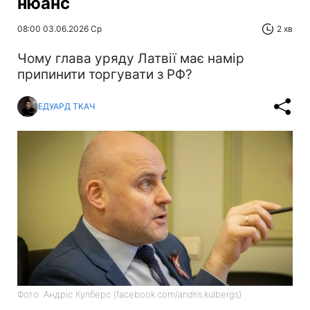
нюанс
08:00 03.06.2026 Ср
2 хв
Чому глава уряду Латвії має намір
припинити торгувати з РФ?
ЕДУАРД ТКАЧ
Фото: Андріс Кулберс (facebook.com/andris.kulbergs)