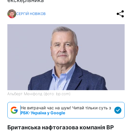
екскерівника
СЕРГІЙ НОВІКОВ
Альберт Меніфолд (фото: bp.com)
Не витрачай час на шум! Читай тільки суть з
РБК-Україна у Google
Британська нафтогазова компанія BP