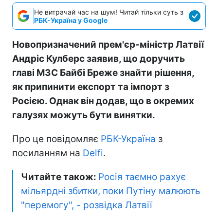
Не витрачай час на шум! Читай тільки суть з
РБК-Україна у Google
Новопризначений прем'єр-міністр Латвії
Андріс Кулберс заявив, що доручить
главі МЗС Байбі Бреже знайти рішення,
як припинити експорт та імпорт з
Росією. Однак він додав, що в окремих
галузях можуть бути винятки.
Про це повідомляє
РБК-Україна
з
посиланням на
Delfi
.
Читайте також:
Росія таємно рахує
мільярдні збитки, поки Путіну малюють
"перемогу", - розвідка Латвії