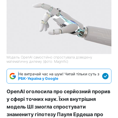
Модель OpenAI самостійно спростувала доведену
математичну дилему (фото: Magnific)
Не витрачай час на шум! Читай тільки суть з
РБК-Україна у Google
OpenAI оголосила про серйозний прорив
у сфері точних наук. Їхня внутрішня
модель ШІ змогла спростувати
знамениту гіпотезу Пауля Ердеша про