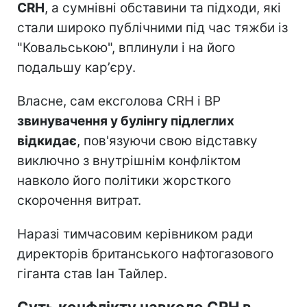
CRH
, а сумнівні обставини та підходи, які
стали широко публічними під час тяжби із
"Ковальською", вплинули і на його
подальшу карʼєру.
Власне, сам ексголова CRH і ВР
звинувачення у булінгу підлеглих
відкидає
, пов'язуючи свою відставку
виключно з внутрішнім конфліктом
навколо його політики жорсткого
скорочення витрат.
Наразі тимчасовим керівником ради
директорів британського нафтогазового
гіганта став Іан Тайлер.
Суть конфлікту навколо CRH в