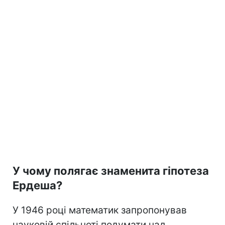
У чому полягає знаменита гіпотеза
Ердеша?
У 1946 році математик запропонував
науковій спільноті подумати над