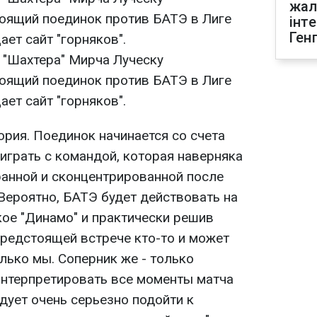
жал
оящий поединок против БАТЭ в Лиге
інт
Ген
ет сайт "горняков".
 "Шахтера" Мирча Луческу
оящий поединок против БАТЭ в Лиге
ет сайт "горняков".
ория. Поединок начинается со счета
 играть с командой, которая наверняка
анной и сконцентрированной после
Вероятно, БАТЭ будет действовать на
кое "Динамо" и практически решив
предстоящей встрече кто-то и может
олько мы. Соперник же - только
интерпретировать все моменты матча
дует очень серьезно подойти к