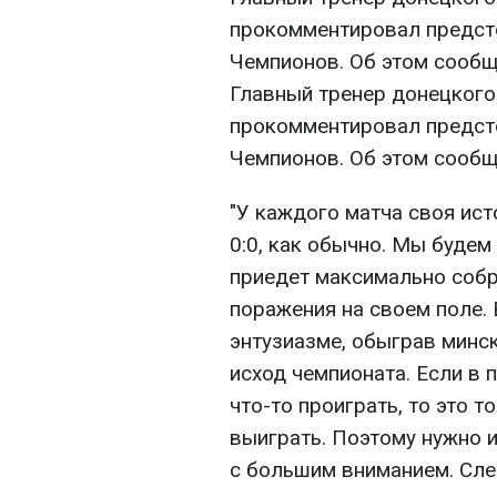
прокомментировал предст
Чемпионов. Об этом сообща
Главный тренер донецкого
прокомментировал предст
Чемпионов. Об этом сообща
"У каждого матча своя ист
0:0, как обычно. Мы будем
приедет максимально собр
поражения на своем поле. 
энтузиазме, обыграв минс
исход чемпионата. Если в 
что-то проиграть, то это т
выиграть. Поэтому нужно 
с большим вниманием. Сле