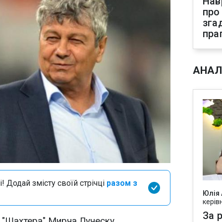
Нав
про
зга
пра
АНАЛ
і! Додай змісту своїй стрічці
разом з
Юлія
керів
За р
 "Шахтера" Мирча Луческу