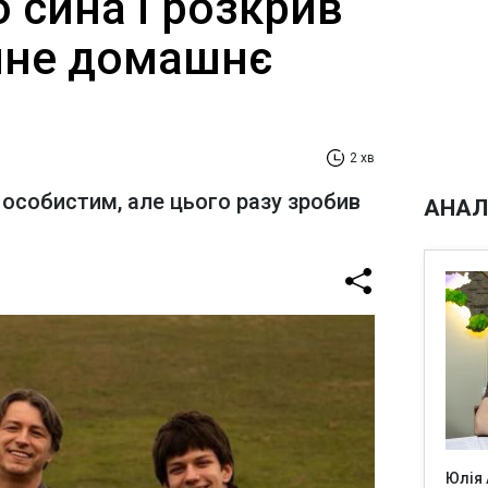
 сина і розкрив
чне домашнє
2 хв
 особистим, але цього разу зробив
АНАЛ
Юлія