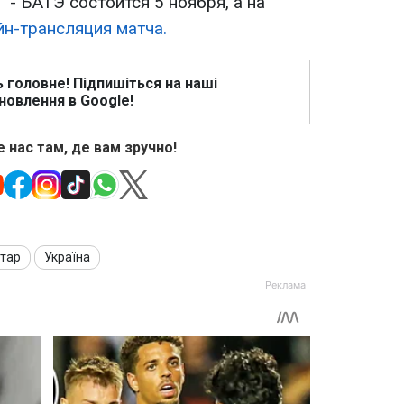
 - БАТЭ состоится 5 ноября, а на
йн-трансляция матча.
ь головне! Підпишіться на наші
новлення в Google!
 нас там, де вам зручно!
тар
Україна