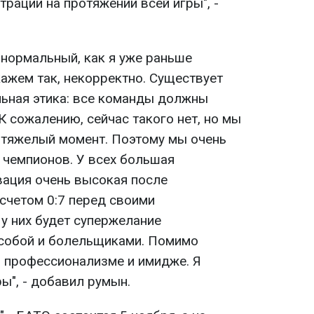
трации на протяжении всей игры", -
анормальный, как я уже раньше
кажем так, некорректно. Существует
ьная этика: все команды должны
 сожалению, сейчас такого нет, но мы
 тяжелый момент. Поэтому мы очень
 чемпионов. У всех большая
вация очень высокая после
счетом 0:7 перед своими
у них будет супержелание
 собой и болельщиками. Помимо
м профессионализме и имидже. Я
ы", - добавил румын.