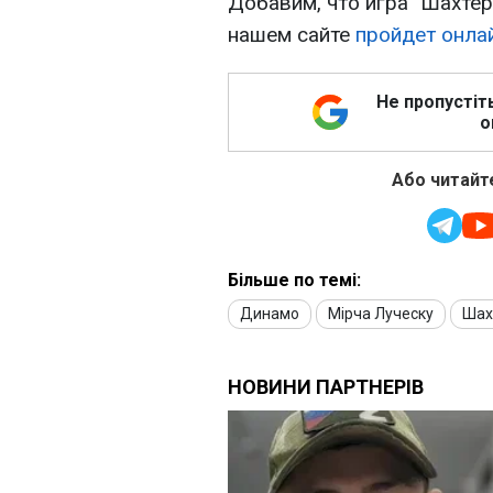
Добавим, что игра "Шахтер"
нашем сайте
пройдет онла
Не пропустіт
о
Або читайте
Більше по темі:
Динамо
Мірча Луческу
Шах