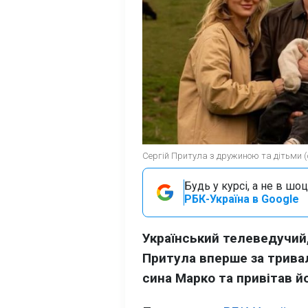
Сергій Притула з дружиною та дітьми (ф
Будь у курсі, а не в шоц
РБК-Україна в Google
Український телеведучий,
Притула вперше за трива
сина Марко та привітав й