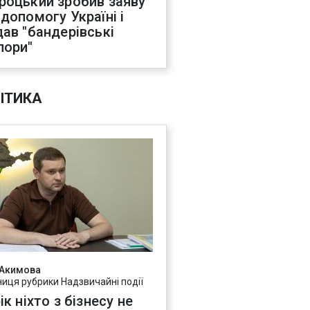
роцький зробив заяву
 допомогу Україні і
дав "бандерівські
пори"
ІТИКА
 Акимова
ниця рубрики Надзвичайні події
ік ніхто з бізнесу не