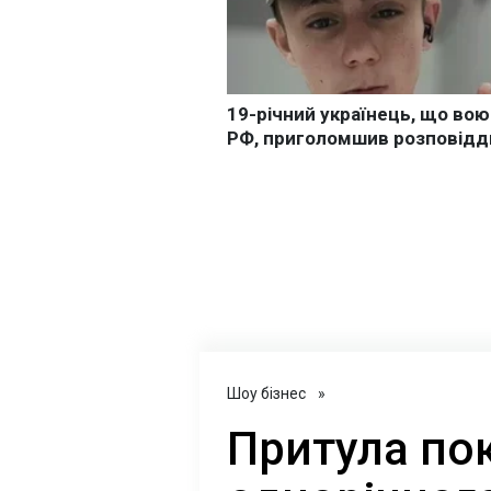
Шоу бізнес
»
Притула по