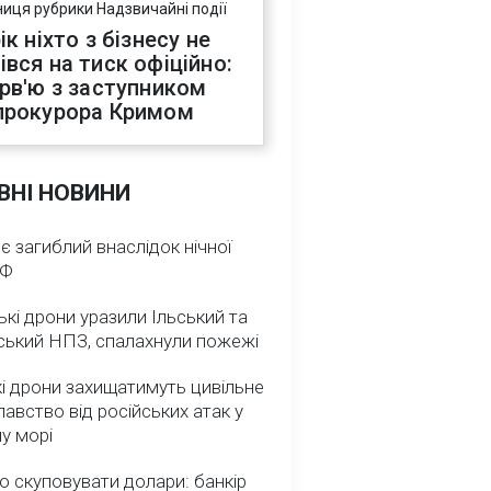
ниця рубрики Надзвичайні події
ік ніхто з бізнесу не
івся на тиск офіційно:
ерв'ю з заступником
прокурора Кримом
ВНІ НОВИНИ
 є загиблий внаслідок нічної
РФ
ькі дрони уразили Ільський та
ський НПЗ, спалахнули пожежі
і дрони захищатимуть цивільне
авство від російських атак у
у морі
о скуповувати долари: банкір