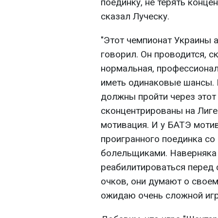
поединку, не терять концен
сказал Луческу.
"Этот чемпионат Украины 
говорил. Он проводится, с
нормальная, профессионал
иметь одинаковые шансы. К
должны пройти через этот
сконцентрированы на Лиге
мотивация. И у БАТЭ моти
проигранного поединка со 
болельщиками. Наверняка 
реабилитироваться перед
очков, они думают о свое
ожидаю очень сложной игр