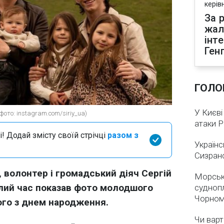
керів
За р
жал
інт
Ген
ГОЛО
У Києві
ото: instagram.com/siriy_ua)
атаки 
і! Додай змісту своїй стрічці
разом з
Українс
Сизран
 волонтер і громадський діяч Сергій
Морськ
лий час показав фото молодшого
суднопл
Чорном
ого з днем народження.
Чи варт