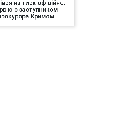
івся на тиск офіційно:
ерв'ю з заступником
прокурора Кримом