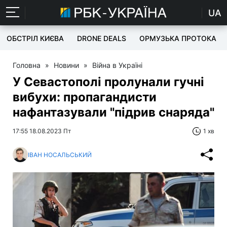
UA
ОБСТРІЛ КИЄВА
DRONE DEALS
ОРМУЗЬКА ПРОТОКА
Головна
»
Новини
»
Війна в Україні
У Севастополі пролунали гучні
вибухи: пропагандисти
нафантазували "підрив снаряда"
17:55 18.08.2023 Пт
1 хв
ІВАН НОСАЛЬСЬКИЙ