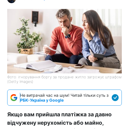
Фото: ігнорування боргу за продане житло загрожує штрафом
(Getty Images)
Не витрачай час на шум! Читай тільки суть з
РБК-Україна у Google
Якщо вам прийшла платіжка за давно
відчужену нерухомість або майно,