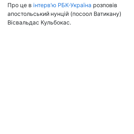
Про це в
інтерв'ю РБК-Україна
розповів
апостольський
нунцій (посоол Ватикану)
Вісвальдаc Кульбокас.