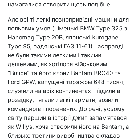
намагалися створити щось подібне.
Але всі ті легкі повнопривідні машини для
польових умов (німецькі BMW Type 325 з
Hanomag Type 20B, японські Kurogane
Type 95, радянські ГАЗ 11-61) насправді
не були такими легкими і такими
дешевими, як хотілося військовим.
"Віліси" та його клони Bantam BRC40 та
Ford GPW, випущені тиражом 648 тисяч,
служили на всіх континентах – їздили в
розвідку, тягали легкі гармати, возили
командирів і поранених. До речі, усьому
світу перший в історії джип запам’ятався
як Willys, хоча створили його на Bantam, а
близько третини виробництва складав