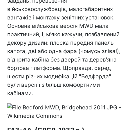
завдань: перевезення
військовослужбовців, малогабаритних
вантажів і монтажу зенітних установок.
Основна військова версія MWD мала
практичний, і, м’яко кажучи, позбавлений
декору дизайн: плоска передня панель
капота, дві або одна фара (чомусь зліва!),
відкрита кабіна без дверей та дерев'яна
бортова платформа. Щоправда, серед
шести різних модифікацій "Бедфорда"
були версії і з більш комфортними
кабінами.
ГАЗ-АА, (СРСР, 1932 р.)