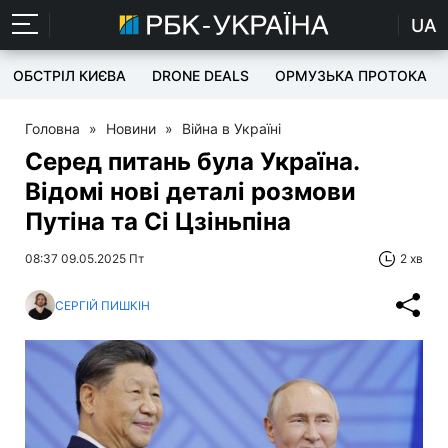
UA
ОБСТРІЛ КИЄВА
DRONE DEALS
ОРМУЗЬКА ПРОТОКА
Головна
»
Новини
»
Війна в Україні
Серед питань була Україна.
Відомі нові деталі розмови
Путіна та Сі Цзіньпіна
08:37 09.05.2025 Пт
2 хв
СЕРГІЙ ПИШКІН