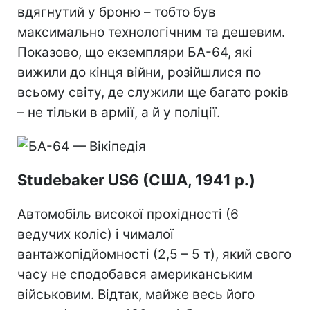
вдягнутий у броню – тобто був
максимально технологічним та дешевим.
Показово, що екземпляри БА-64, які
вижили до кінця війни, розійшлися по
всьому світу, де служили ще багато років
– не тільки в армії, а й у поліції.
Studebaker US6 (США, 1941 р.)
Автомобіль високої прохідності (6
ведучих коліс) і чималої
вантажопідйомності (2,5 – 5 т), який свого
часу не сподобався американським
військовим. Відтак, майже весь його