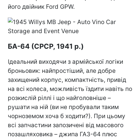
його двійник Ford GPW.
БА-64 (СРСР, 1941 р.)
Ідеальний виходячи з армійської логіки
броньовик: найпростіший, але добре
захищений корпус, компактність, привід
на всі колеса, можливість їздити навіть по
розкислій ріллі і що найголовніше –
рушати на ній (ви не пробували таким
чорноземом хоча б ходити?). При цьому
всі запчастини запозичені від масового
позашляховика – джипа ГАЗ-64 плюс