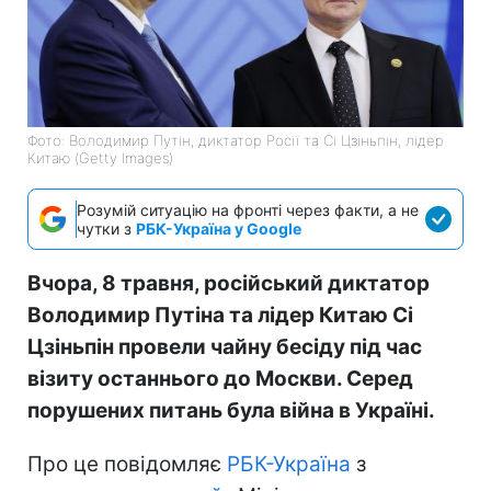
Фото: Володимир Путін, диктатор Росії та Сі Цзіньпін, лідер
Китаю (Getty Images)
Розумій ситуацію на фронті через факти, а не
чутки з
РБК-Україна у Google
Вчора, 8 травня, російський диктатор
Володимир Путіна та лідер Китаю Сі
Цзіньпін провели чайну бесіду під час
візиту останнього до Москви. Серед
порушених питань була війна в Україні.
Про це повідомляє
РБК-Україна
з