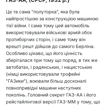
Це та сама "полуторка", яка була
найпростішою за конструкцією машиною
тієї війни. І саме тому цей автомобіль
використовували військові армій обох
протиборчих сторін, і саме тому він
врешті решт дійшов до самого Берліна.
Особливо цікаво, що його цінність
зберігалася при тому що поряд, в тих же
автобатах, і радянських, і нацистських
(німці використовували трофейні
"ГАЗики"), воювали більш досконалі
повнопривідні машини наступних
поколінь. Головний секрет ГАЗ-АА і його
рейстайлінгової версії ГАЗ-ММ у тому, що