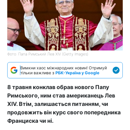
Фото: Папа Римський Лев XIV (Getty Images)
Вимкни хаос міжнародних новин! Отримуй
тільки важливе з
РБК-Україна у Google
8 травня конклав обрав нового Папу
Римського, ним став американець Лев
XIV. Втім, залишається питанням, чи
продовжить він курс свого попередника
Франциска чи ні.