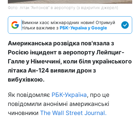
Фото: літак "Антонов" в аеропорту (з відкритих джерел)
Вимкни хаос міжнародних новин! Отримуй
тільки важливе з
РБК-Україна у Google
Американська розвідка пов'язала з
Росією інцидент в аеропорту Лейпциг-
Галле у Німеччині, коли біля українського
літака Ан-124 виявили дрон з
вибухівкою.
Як повідомляє
РБК-Україна
, про це
повідомили анонімні американські
чиновники
The Wall Street Journal.