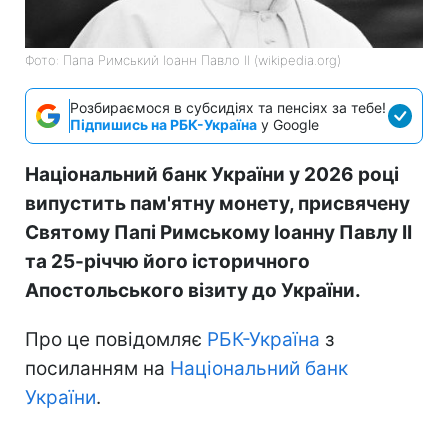
Фото: Папа Римський Іоанн Павло II (wikipedia.org)
Розбираємося в субсидіях та пенсіях за тебе!
Підпишись на РБК-Україна
у Google
Національний банк України у 2026 році
випустить пам'ятну монету, присвячену
Святому Папі Римському Іоанну Павлу II
та 25-річчю його історичного
Апостольського візиту до України.
Про це повідомляє
РБК-Україна
з
посиланням на
Національний банк
України
.