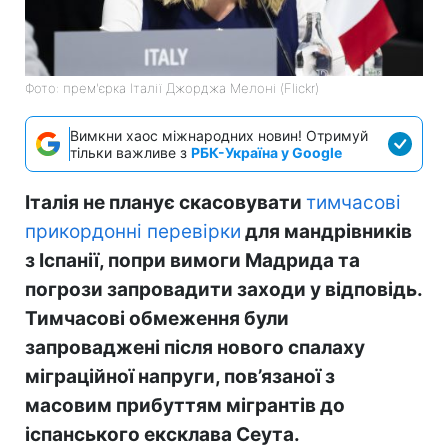
Фото: прем'єрка Італії Джорджа Мелоні (Flickr)
Вимкни хаос міжнародних новин! Отримуй
тільки важливе з
РБК-Україна у Google
Італія не планує скасовувати
тимчасові
прикордонні перевірки
для мандрівників
з Іспанії, попри вимоги Мадрида та
погрози запровадити заходи у відповідь.
Тимчасові обмеження були
запроваджені після нового спалаху
міграційної напруги, пов’язаної з
масовим прибуттям мігрантів до
іспанського ексклава Сеута.