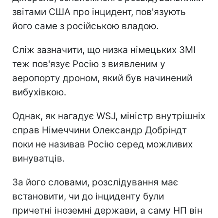
звітами США про інцидент, пов'язують
його саме з російською владою.
Сліж зазначити, що низка німецьких ЗМІ
теж пов'язує Росію з виявленим у
аеропорту дроном, який був начинений
вибухівкою.
Однак, як нагадує WSJ, міністр внутрішніх
справ Німеччини Олександр Добріндт
поки не називав Росію серед можливих
винуватців.
За його словами, розслідування має
встановити, чи до інциденту були
причетні іноземні держави, а саму НП він