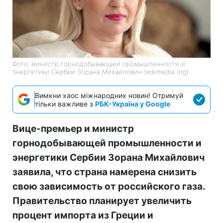
Фото: министр горнодобывающей промышленности и
энергетики Сербии Зорана Михайлович (wikimedia org)
Вимкни хаос міжнародних новин! Отримуй
тільки важливе з
РБК-Україна у Google
Вице-премьер и министр
горнодобывающей промышленности и
энергетики Сербии Зорана Михайлович
заявила, что страна намерена снизить
свою зависимость от российского газа.
Правительство планирует увеличить
процент импорта из Греции и