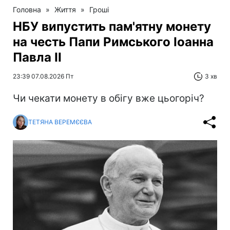
Головна
»
Життя
»
Гроші
НБУ випустить пам'ятну монету
на честь Папи Римського Іоанна
Павла II
23:39 07.08.2026 Пт
3 хв
Чи чекати монету в обігу вже цьогоріч?
ТЕТЯНА ВЕРЕМЄЄВА