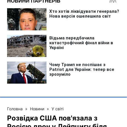
Головна
»
Новини
»
У світі
Розвідка США пов'язала з
Росією дрон у Лейпцигу біля