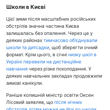
Школи в Києві
Цієї зими після масштабних російських
обстрілів значна частина Києва
залишалась без опалення. Через це у
деяких районах
тимчасово об’єднували
школи та дитсадки
, щоб зберегти очний
формат. Крім цього, в січні
низку шкіл в
Україні перевели на дистанційне
навчання
через різке похолодання. У
деяких навчальних закладах продовжили
зимові канікули.
Раніше колишній міністр освіти Оксен
Лісовий заявляв, що
після нічних
обстрілів дітям можна не йти до школи
,