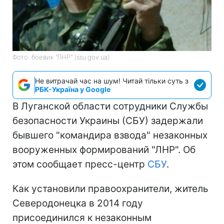
Фото: боевик "ЛНР" (ssu.gov.ua)
Не витрачай час на шум! Читай тільки суть з
РБК-Україна у Google
В Луганской области сотрудники Службы
безопасности Украины (СБУ) задержали
бывшего "командира взвода" незаконных
вооруженных формирований "ЛНР". Об
этом сообщает пресс-центр
СБУ
.
Как установили правоохранители, житель
Северодонецка в 2014 году
присоединился к незаконным