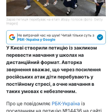
Зараз петиція перебуває на етапі збору голосів (фото: Getty
Images)
Не витрачай час на шум! Читай тільки суть з
РБК-Україна у Google
У Києві створили петицію із закликом
перевести навчання у школах на
дистанційний формат. Авторка
звернення вважає, що через посилення
російських атак діти перебувають у
постійному стресі, а очне навчання в
таких умовах є небезпечним.
Про це повідомляє
РБК-Україна
із
посиланням на петицію №14436 на сайті