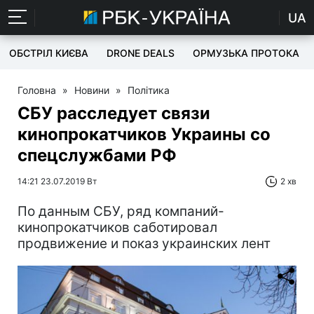
UA
ОБСТРІЛ КИЄВА
DRONE DEALS
ОРМУЗЬКА ПРОТОКА
Головна
»
Новини
»
Політика
СБУ расследует связи
кинопрокатчиков Украины со
спецслужбами РФ
14:21 23.07.2019 Вт
2 хв
По данным СБУ, ряд компаний-
кинопрокатчиков саботировал
продвижение и показ украинских лент