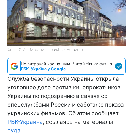
Фото: СБУ (Виталий Носач/РБК-Украина)
Не витрачай час на шум! Читай тільки суть з
РБК-Україна у Google
Служба безопасности Украины открыла
уголовное дело против кинопрокатчиков
Украины по подозрению в связях со
спецслужбами России и саботаже показа
украинских фильмов. Об этом сообщает
РБК-Украина
, ссылаясь на материалы
суда
.