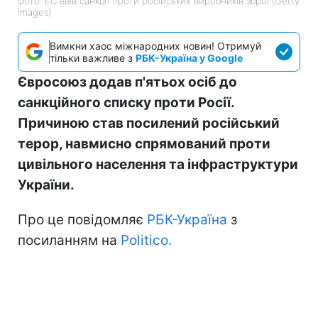
Фото: ЕС ввів санкції проти російських виробників зброї (Getty
Images)
Вимкни хаос міжнародних новин! Отримуй
тільки важливе з
РБК-Україна у Google
Євросоюз додав п'ятьох осіб до
санкційного списку проти Росії.
Причиною став посилений російський
терор, навмисно спрямований проти
цивільного населення та інфраструктури
України.
Про це повідомляє
РБК-Україна
з
посиланням на
Politico.