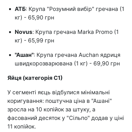
АТБ
: Крупа "Розумний вибір" гречана (1
кг) - 65,90 грн
Novus
: Крупа гречана Marka Promo (1
кг) - 65,99 грн
"Ашан"
: Крупа гречана Auchan ядриця
швидкорозварювана (1 кг) - 69,90 грн
Яйця (категорія С1)
У сегменті яєць відбулися мінімальні
коригування: поштучна ціна в "Ашані"
зросла на 10 копійок за штуку, а
фасований десяток у "Сільпо" додав у ціні
11 копійок.