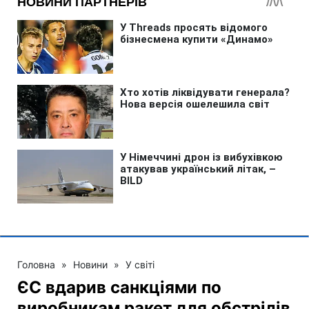
Головна
»
Новини
»
У світі
ЄС вдарив санкціями по
виробникам ракет для обстрілів