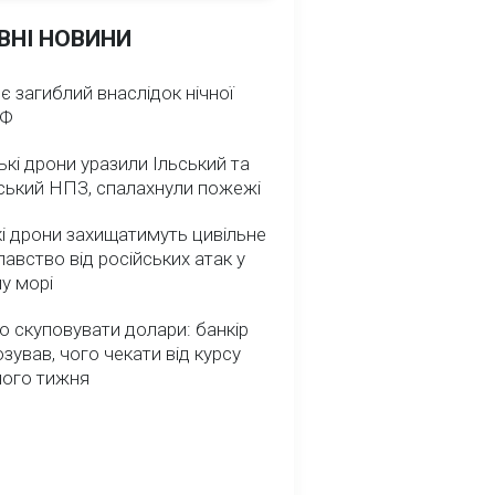
ВНІ НОВИНИ
 є загиблий внаслідок нічної
РФ
ькі дрони уразили Ільський та
ський НПЗ, спалахнули пожежі
і дрони захищатимуть цивільне
авство від російських атак у
у морі
о скуповувати долари: банкір
зував, чого чекати від курсу
ного тижня