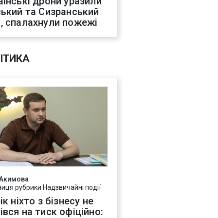
аїнські дрони уразили
ський та Сизранський
, спалахнули пожежі
ІТИКА
 Акимова
ниця рубрики Надзвичайні події
ік ніхто з бізнесу не
івся на тиск офіційно: