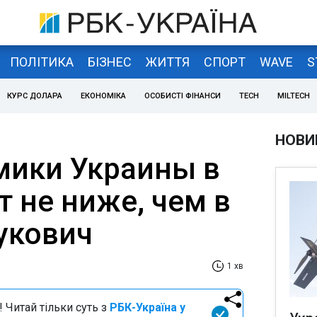
ПОЛІТИКА
БІЗНЕС
ЖИТТЯ
СПОРТ
WAVE
S
КУРС ДОЛАРА
ЕКОНОМІКА
ОСОБИСТІ ФІНАНСИ
TECH
MILTECH
НОВИ
мики Украины в
ет не ниже, чем в
нукович
1 хв
 Читай тільки суть з
РБК-Україна у