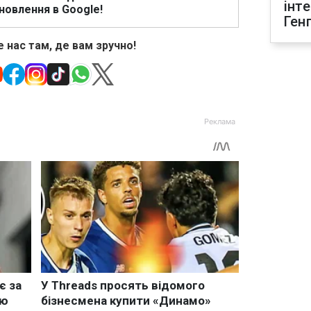
інт
новлення в Google!
Ген
 нас там, де вам зручно!