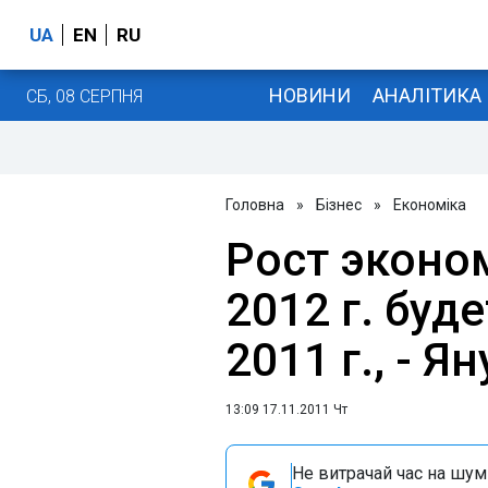
UA
EN
RU
НОВИНИ
АНАЛІТИКА
СБ, 08 СЕРПНЯ
Головна
»
Бізнес
»
Економіка
Рост эконо
2012 г. буд
2011 г., - Я
13:09 17.11.2011 Чт
Не витрачай час на шум!