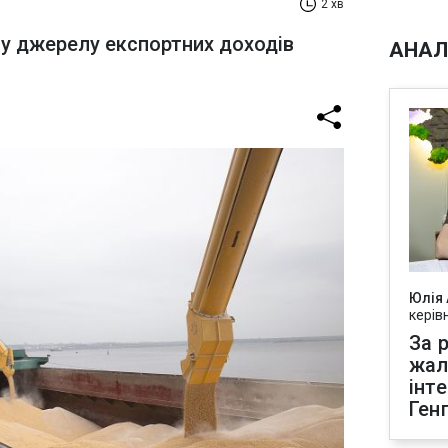
2 хв
у джерелу експортних доходів
АНАЛ
Юлія
керів
За р
жал
інт
Ген