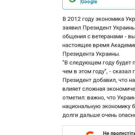
Google
В 2012 году экономика Ук
заявил Президент Украины
общения с ветеранами - вы
настоящее время Академии
Президента Украины.
"В следующем году будет 
чем в этом году", - сказал
Президент добавил, что н
влияет сложная экономичес
отметил: важно, что Украи
национальную экономику б
долги дальше очень опасно
Не пропустіт