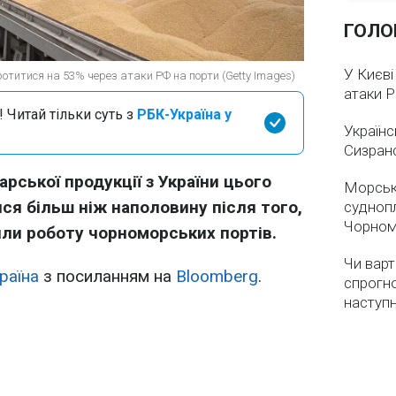
ГОЛО
У Києві
ротитися на 53% через атаки РФ на порти (Getty Images)
атаки 
 Читай тільки суть з
РБК-Україна у
Українс
Сизран
рської продукції з України цього
Морськ
ся більш ніж наполовину після того,
суднопл
Чорном
или роботу чорноморських портів.
Чи варт
раїна
з посиланням на
Bloomberg
.
спрогно
наступ