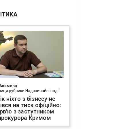
ІТИКА
 Акимова
ниця рубрики Надзвичайні події
ік ніхто з бізнесу не
івся на тиск офіційно:
ерв'ю з заступником
прокурора Кримом