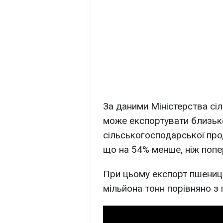
За даними Міністерства сіл
може експортувати близько
сільськогосподарської про
що на 54% менше, ніж попер
При цьому експорт пшениці
мільйона тонн порівняно з