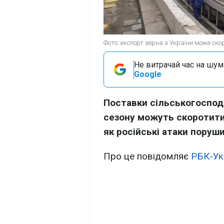
Фото: експорт зерна з України може ско
Не витрачай час на шум!
Google
Поставки сільськогоспода
сезону можуть скоротити
як російські атаки поруш
Про це повідомляє
РБК-Ук