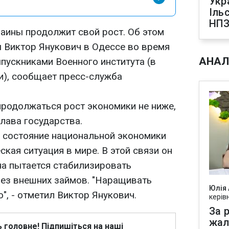
Укр
Іль
НПЗ
раины продолжит свой рост. Об этом
 Виктор Янукович в Одессе во время
АНАЛ
пускниками Военного института (в
), сообщает пресс-служба
продолжаться рост экономики не ниже,
 глава государства.
а состояние национальной экономики
кая ситуация в мире. В этой связи он
на пытается стабилизировать
ез внешних займов. "Наращивать
Юлія
", - отметил Виктор Янукович.
керів
За р
жал
ь головне! Підпишіться на наші