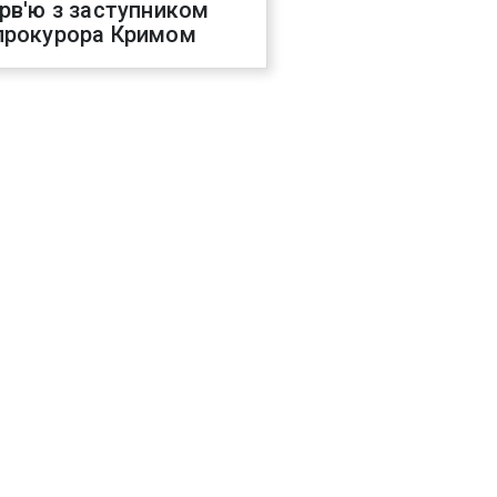
ерв'ю з заступником
прокурора Кримом