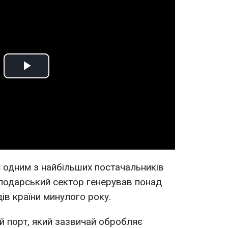
Play
Video
є одним з найбільших постачальників
осподарський сектор генерував понад
ів країни минулого року.
ий порт, який зазвичай обробляє