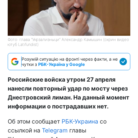
Фото: глава "Укрзализныци" Александр Камышин (скрин видео
ютуб Latifundist)
Розумій ситуацію на фронті через факти, а не
чутки з
РБК-Україна у Google
Российские войска утром 27 апреля
нанесли повторный удар по мосту через
Днестровский лиман. На данный момент
информации о пострадавших нет.
Об этом сообщает
РБК-Украина
со
ссылкой на
Telegram
главы