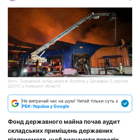
Фото: Знищений склад мережі Rozetka у Броварах 5 серпня
(ДСНС у Київській області)
Не витрачай час на шум! Читай тільки суть з
РБК-Україна у Google
Фонд державного майна почав аудит
складських приміщень державних
підприємств, щоб визначити перелік