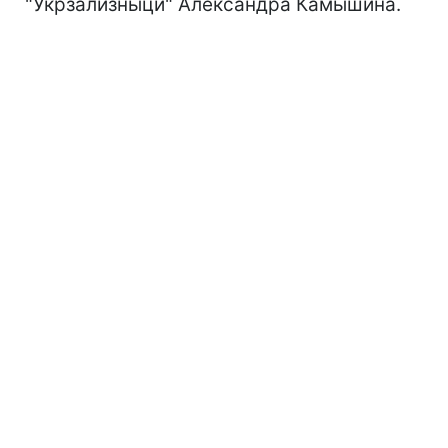
"Укрзализныци" Александра Камышина.