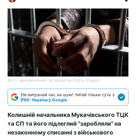
Фото: звинувачений під арештом (Getty Images)
Не витрачай час на шум! Читай тільки суть з
РБК-Україна у Google
Колишній начальника Мукачівського ТЦК
та СП та його підлеглий "заробляли" на
незаконному списанні з військового