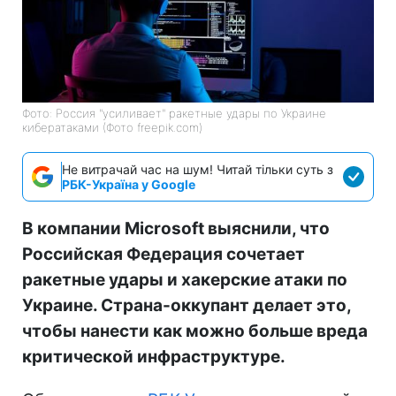
Фото: Россия "усиливает" ракетные удары по Украине
кибератаками (Фото freepik.com)
Не витрачай час на шум! Читай тільки суть з
РБК-Україна у Google
В компании Microsoft выяснили, что
Российская Федерация сочетает
ракетные удары и хакерские атаки по
Украине. Страна-оккупант делает это,
чтобы нанести как можно больше вреда
критической инфраструктуре.