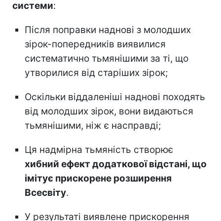
системи
:
Після поправки наднові з молодших
зірок-попередників виявилися
систематично тьмянішими за ті, що
утворилися від старіших зірок;
Оскільки віддаленіші наднові походять
від молодших зірок, вони видаються
тьмянішими, ніж є насправді;
Ця надмірна тьмяність створює
хибний ефект додаткової відстані, що
імітує прискорене розширення
Всесвіту
.
У результаті виявлене прискорення