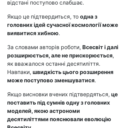
відстані поступово слабшає.
Якщо це підтвердиться, то
одна з
головних ідей сучасної космології може
виявитися хибною
.
За словами авторів роботи,
Всесвіт і далі
розширюється, але не прискорюється
,
як вважалося останні десятиліття.
Навпаки,
швидкість цього розширення
може поступово зменшуватися
.
Якщо висновки вчених підтвердяться,
це
поставить під сумнів одну з головних
моделей, якою астрономи
десятиліттями пояснювали еволюцію
Всесвіту.