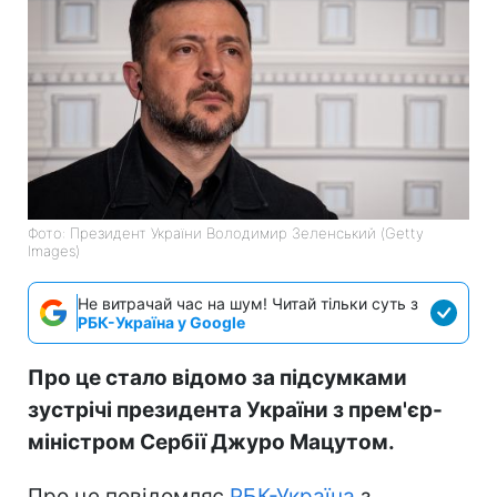
Фото: Президент України Володимир Зеленський (Getty
Images)
Не витрачай час на шум! Читай тільки суть з
РБК-Україна у Google
Про це стало відомо за підсумками
зустрічі президента України з прем'єр-
міністром Сербії Джуро Мацутом.
Про це повідомляє
РБК-Україна
з