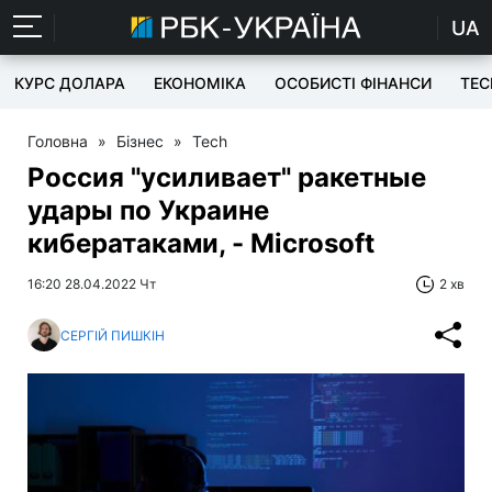
UA
КУРС ДОЛАРА
ЕКОНОМІКА
ОСОБИСТІ ФІНАНСИ
TEC
Головна
»
Бізнес
»
Tech
Россия "усиливает" ракетные
удары по Украине
кибератаками, - Microsoft
16:20 28.04.2022 Чт
2 хв
СЕРГІЙ ПИШКІН