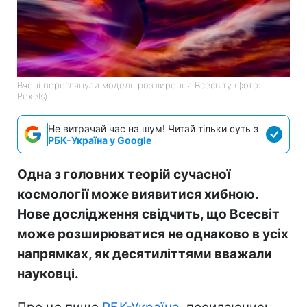
Вчені переглянули модель розширення Всесвіту (фото:
Pexels)
Не витрачай час на шум! Читай тільки суть з
РБК-Україна у Google
Одна з головних теорій сучасної
космології може виявитися хибною.
Нове дослідження свідчить, що Всесвіт
може розширюватися не однаково в усіх
напрямках, як десятиліттями вважали
науковці.