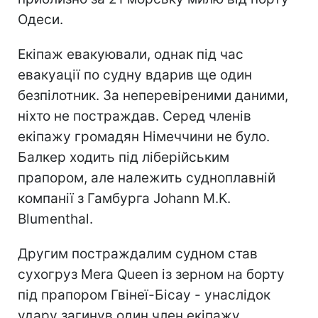
Одеси.
Екіпаж евакуювали, однак під час
евакуації по судну вдарив ще один
безпілотник. За неперевіреними даними,
ніхто не постраждав. Серед членів
екіпажу громадян Німеччини не було.
Балкер ходить під ліберійським
прапором, але належить судноплавній
компанії з Гамбурга Johann M.K.
Blumenthal.
Другим постраждалим судном став
сухогруз Mera Queen із зерном на борту
під прапором Гвінеї-Бісау - унаслідок
удару загинув один член екіпажу,