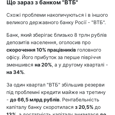
Що зараз з банком "ВТБ"
Схожі проблеми накопичуються і в іншого
великого державного банку Росії - "ВТБ".
Банк, який зберігає близько 8 трлн рублів
депозитів населення, оголосив про
скорочення 10% працівників
головного
офісу. Його прибуток за перше півріччя
зменшився
на 20%
, а у другому кварталі -
на 34%
.
За один квартал "ВТБ" збільшив резерви
під проблемні кредити майже на третину
-
до 66,5 млрд рублів
. Рентабельність
капіталу банку скоротилася
з 20,5%
до
13%
, а достатність капіталу знизилася
до