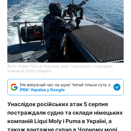
Фото: атаки Росії в Чорному морі торкнулись і німецьких
компаній (Getty Images)
Не витрачай час на шум! Читай тільки суть з
РБК-Україна у Google
Унаслідок російських атак 5 серпня
постраждали судно та склади німецьких
компаній Liqui Moly і Puma в Україні, а
також вантажне судно в Чорному морі.