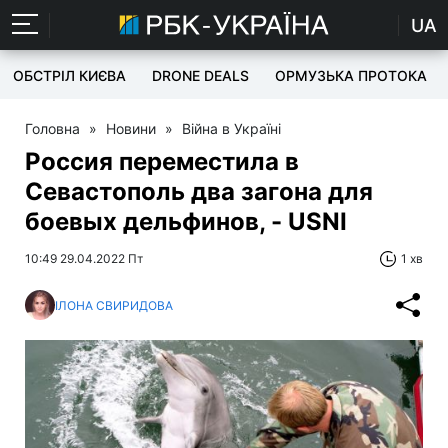
UA
ОБСТРІЛ КИЄВА
DRONE DEALS
ОРМУЗЬКА ПРОТОКА
Головна
»
Новини
»
Війна в Україні
Россия переместила в
Севастополь два загона для
боевых дельфинов, - USNI
10:49 29.04.2022 Пт
1 хв
ІЛОНА СВИРИДОВА