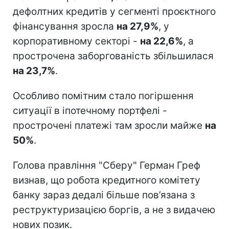
дефолтних кредитів у сегменті проєктного
фінансування зросла
на 27,9%
, у
корпоративному секторі -
на 22,6%
, а
прострочена заборгованість збільшилася
на 23,7%
.
Особливо помітним стало погіршення
ситуації в іпотечному портфелі -
прострочені платежі там зросли майже
на
50%
.
Голова правління "Сберу" Герман Греф
визнав, що робота кредитного комітету
банку зараз дедалі більше пов’язана з
реструктуризацією боргів, а не з видачею
нових позик.