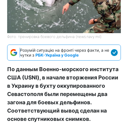
Фото: тренировка боевого дельфина (news.navy.mil)
Розумій ситуацію на фронті через факти, а не
чутки з
РБК-Україна у Google
По данным Военно-морского института
США (USNI), в начале вторжения России
в Украину в бухту оккупированного
Севастополя были перемещены два
загона для боевых дельфинов.
Соответствующий вывод сделан на
основе спутниковых снимков.