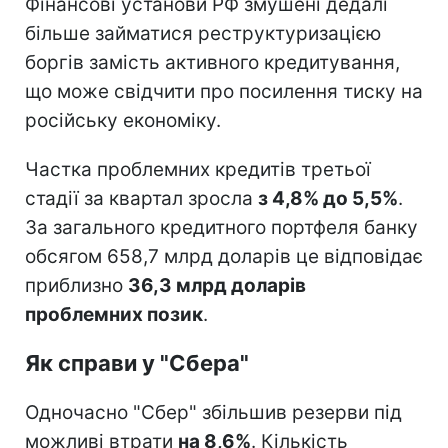
Фінансові установи РФ змушені дедалі
більше займатися реструктуризацією
боргів замість активного кредитування,
що може свідчити про посилення тиску на
російську економіку.
Частка проблемних кредитів третьої
стадії за квартал зросла
з 4,8% до 5,5%
.
За загального кредитного портфеля банку
обсягом 658,7 млрд доларів це відповідає
приблизно
36,3 млрд доларів
проблемних позик
.
Як справи у "Сбера"
Одночасно "Сбер" збільшив резерви під
можливі втрати
на 8,6%
. Кількість