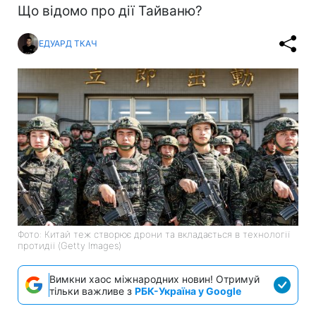
Що відомо про дії Тайваню?
ЕДУАРД ТКАЧ
Фото: Китай теж створює дрони та вкладається в технології
протидії (Getty Images)
Вимкни хаос міжнародних новин! Отримуй
тільки важливе з
РБК-Україна у Google