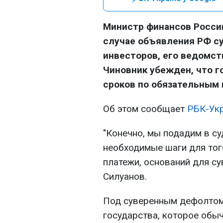
Министр финансов России
случае объявления РФ с
инвесторов, его ведомств
Чиновник убежден, что г
сроков по обязательным
Об этом сообщает
РБК-Ук
"Конечно, мы подадим в су
необходимые шаги для тог
платежи, оснований для су
Силуанов.
Под суверенным дефолтом
государства, которое обы