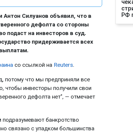
чек
стр
РФ 
 Антон Силуанов объявил, что в
уверенного дефолта со стороны
о подаст на инвесторов в суд.
осударство придерживается всех
 выплатам.
раина
со ссылкой на
Reuters
.
д, потому что мы предприняли все
о, чтобы инвесторы получили свои
веренного дефолта нет", — отмечает
 подразумевают банкротство
чно связано с упадком большинства