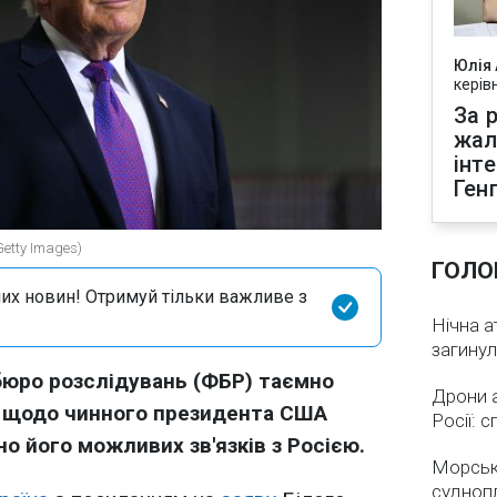
Юлія
керів
За р
жал
інт
Ген
etty Images)
ГОЛО
их новин! Отримуй тільки важливе з
Нічна а
загинул
бюро розслідувань (ФБР) таємно
Дрони 
я щодо чинного президента США
Росії: 
 його можливих зв'язків з Росією.
Морськ
суднопл