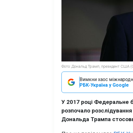
Фото: Дональд Трамп, президент США (G
Вимкни хаос міжнародн
РБК-Україна у Google
У 2017 році Федеральне 
розпочало розслідуванн
Дональда Трампа стосовно