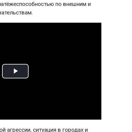
латёжеспособностью по внешним и
зательствам.
Play
Video
й агрессии, ситуация в городах и