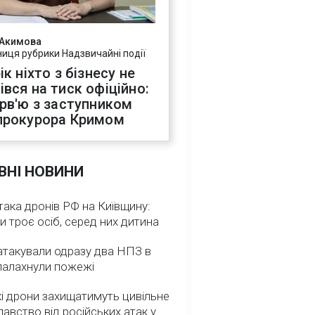
 Акимова
ниця рубрики Надзвичайні події
ік ніхто з бізнесу не
івся на тиск офіційно:
ерв'ю з заступником
прокурора Кримом
ВНІ НОВИНИ
така дронів РФ на Київщину:
и троє осіб, серед них дитина
атакували одразу два НПЗ в
спалахнули пожежі
і дрони захищатимуть цивільне
авство від російських атак у