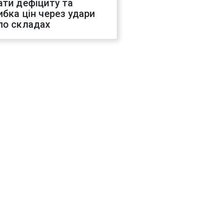
ати дефіциту та
ибка цін через удари
по складах