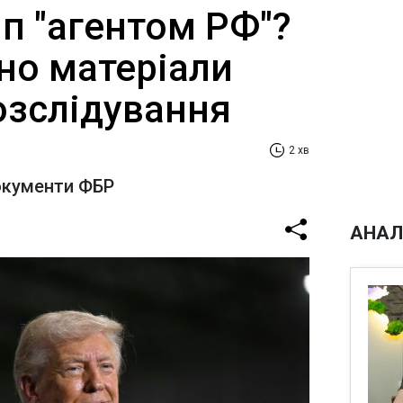
п "агентом РФ"?
но матеріали
озслідування
2 хв
окументи ФБР
АНАЛ