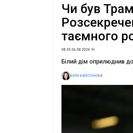
Чи був Трам
Розсекрече
таємного р
08:35 06.08.2026 Чт
Білий дім оприлюднив д
ЮЛІЯ КАПІТОНОВА