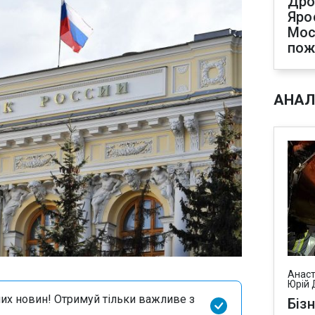
Дро
Яро
Мос
по
АНАЛ
Анаст
Юрій 
их новин! Отримуй тільки важливе з
Біз