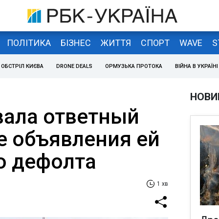
ПОЛІТИКА
БІЗНЕС
ЖИТТЯ
СПОРТ
WAVE
S
ОБСТРІЛ КИЄВА
DRONE DEALS
ОРМУЗЬКА ПРОТОКА
ВІЙНА В УКРАЇНІ
НОВИ
вала ответный
е объявления ей
о дефолта
1 хв