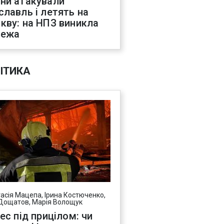
ни атакували
славль і летять на
кву: на НПЗ виникла
жежа
ІТИКА
асія Мацепа, Ірина Костюченко,
Дощатов, Марія Волощук
нес під прицілом: чи