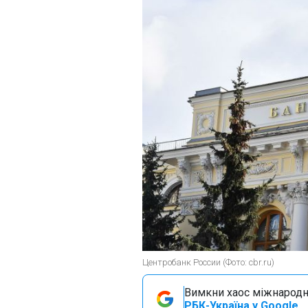
Центробанк России (Фото: cbr.ru)
Вимкни хаос міжнародн
РБК-Україна у Google