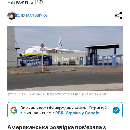
належить РФ
ЮЛІЯ МАЛОВІЧКО
Фото: літак "Антонов" в аеропорту (з відкритих джерел)
Вимкни хаос міжнародних новин! Отримуй
тільки важливе з
РБК-Україна у Google
Американська розвідка пов'язала з