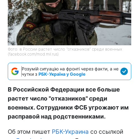
Фото: в России растет число "отказников" среди военных
(facebook.com/mod.mil.rus)
Розумій ситуацію на фронті через факти, а не
чутки з
РБК-Україна у Google
В Российской Федерации все больше
растет число "отказников" среди
военных. Сотрудники ФСБ угрожают им
расправой над родственниками.
Об этом пишет
РБК-Украина
со ссылкой