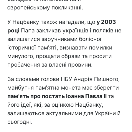
європейському покликанні.
У Нацбанку також нагадали, що
у 2003
році
Папа закликав українців і поляків не
залишатися заручниками болісної
історичної пам'яті, визнавати помилки
минулого, прощати образи та просити
пробачення за власні провини.
За словами голови НБУ Андрія Пишного,
майбутня пам'ятна монета має зберегти
пам'ять про постать Іоанна Павла II
та
його ідеї, які, за оцінкою Нацбанку,
залишаються актуальними для України й
сьогодні.