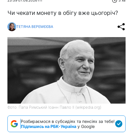
23:39 07.08.2026 Пт
3 хв
Чи чекати монету в обігу вже цьогоріч?
ТЕТЯНА ВЕРЕМЄЄВА
Фото: Папа Римський Іоанн Павло II (wikipedia.org)
Розбираємося в субсидіях та пенсіях за тебе!
Підпишись на РБК-Україна
у Google