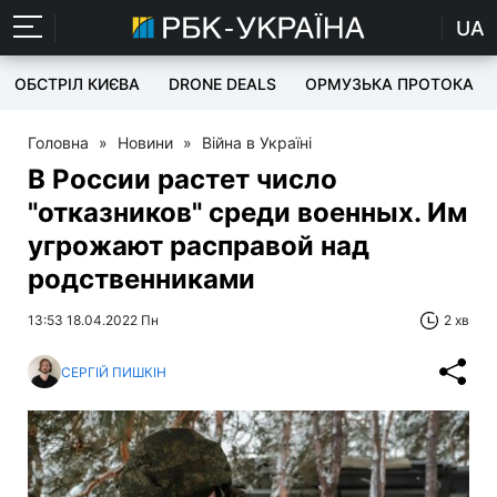
UA
ОБСТРІЛ КИЄВА
DRONE DEALS
ОРМУЗЬКА ПРОТОКА
Головна
»
Новини
»
Війна в Україні
В России растет число
"отказников" среди военных. Им
угрожают расправой над
родственниками
13:53 18.04.2022 Пн
2 хв
СЕРГІЙ ПИШКІН