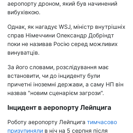
аеропорту дроном, який був начинений
вибухівкою.
Однак, як нагадує WSJ, міністр внутрішніх
справ Німеччини Олександр Добріндт
поки не називав Росію серед можливих
винуватців.
За його словами, розслідування має
встановити, чи до інциденту були
причетні іноземні держави, а саму НП він
назвав "новим сценарієм загрози".
Інцидент в аеропорту Лейпцига
Роботу аеропорту Лейпцига
тимчасово
призупиняли
в ніч на 5 серпня після