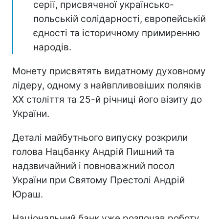
серії, присвяченої українсько-
польській солідарності, європейській
єдності та історичному примиренню
народів.
Монету присвятять видатному духовному
лідеру, одному з найвпливовіших поляків
ХХ століття та 25-й річниці його візиту до
України.
Деталі майбутнього випуску розкрили
голова Нацбанку Андрій Пишний та
надзвичайний і повноважний посол
України при Святому Престолі Андрій
Юраш.
Національний банк уже розпочав роботу