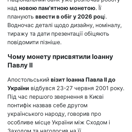
над
новою пам'ятною монетою
. Її
планують
ввести в обіг у 2026 роц
і.
Водночас деталі щодо дизайну, номіналу,
тиражу та дати презентації обіцяють
повідомити пізніше.
Чому монету присвятили Іоанну
Павлу II
Апостольський
візит Іоанна Павла II до
України
відбувся 23-27 червня 2001 року.
Під час першого звернення в Києві
понтифік назвав себе другом
українського народу, говорив про
особливе місце України між Сходом і
Заходом та наголосив на її