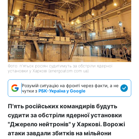
Фото: п'ятьох росіян судитимуть за обстріли ядерної
установки у Харкові (energoatom com ua)
Розумій ситуацію на фронті через факти, а не
чутки з
РБК-Україна у Google
П'ять російських командирів будуть
судити за обстріли ядерної установки
"Джерело нейтронів" у Харкові. Ворожі
атаки завдали збитків на мільйони