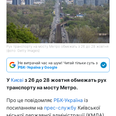
Рух транспорту на мосту Метро обмежать з 26 до 28 жовтня
(фото: Getty Images)
Не витрачай час на шум! Читай тільки суть з
РБК-Україна у Google
У
Києві
з 26 до 28 жовтня обмежать рух
транспорту на мосту Метро.
Про це повідомляє
РБК-Україна
із
посиланням на
прес-службу
Київської
міської державної адміністрації (КМДА).