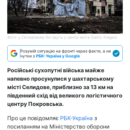
Фото: у Селидовому бої йдуть у центрі міста (Getty Images)
Розумій ситуацію на фронті через факти, а не
чутки з
РБК-Україна у Google
Російські сухопутні війська майже
напевно просунулися у шахтарському
місті Селидове, приблизно за 13 км на
південний схід від великого логістичного
центру Покровська.
Про це повідомляє
РБК-Україна
з
посиланням на Міністерство оборони