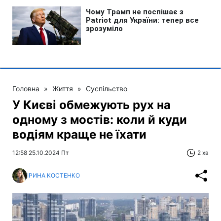
Головна
»
Життя
»
Суспільство
У Києві обмежують рух на
одному з мостів: коли й куди
водіям краще не їхати
12:58 25.10.2024 Пт
2 хв
ІРИНА КОСТЕНКО