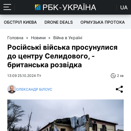
UA
ОБСТРІЛ КИЄВА
DRONE DEALS
ОРМУЗЬКА ПРОТОКА
Головна
»
Новини
»
Війна в Україні
Російські війська просунулися
до центру Селидового, -
британська розвідка
13:09 25.10.2024 Пт
2 хв
ОЛЕКСАНДР БІЛОУС