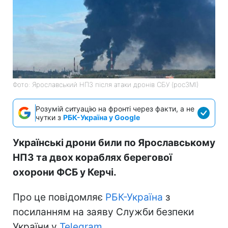
Фото: Ярославський НПЗ після атаки дронів СБУ (росЗМІ)
Розумій ситуацію на фронті через факти, а не
чутки з
РБК-Україна у Google
Українські дрони били по Ярославському
НПЗ та двох кораблях берегової
охорони ФСБ у Керчі.
Про це повідомляє
РБК-Україна
з
посиланням на заяву Служби безпеки
України у
Telegram.