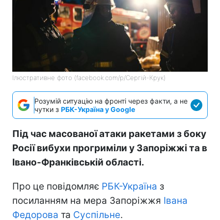
Ілюстративне фото (facebook.com/p/Сергій-Крук)
Розумій ситуацію на фронті через факти, а не
чутки з
РБК-Україна у Google
Під час масованої атаки ракетами з боку
Росії вибухи прогриміли у Запоріжжі та в
Івано-Франківській області.
Про це повідомляє
РБК-Україна
з
посиланням на мера Запоріжжя
Івана
Федорова
та
Суспільне
.