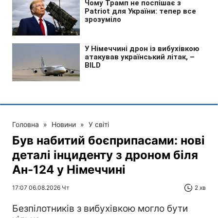
Головна
»
Новини
»
У світі
Був набитий боєприпасами: нові
деталі інциденту з дроном біля
Ан-124 у Німеччині
17:07 06.08.2026 Чт
2 хв
Безпілотників з вибухівкою могло бути