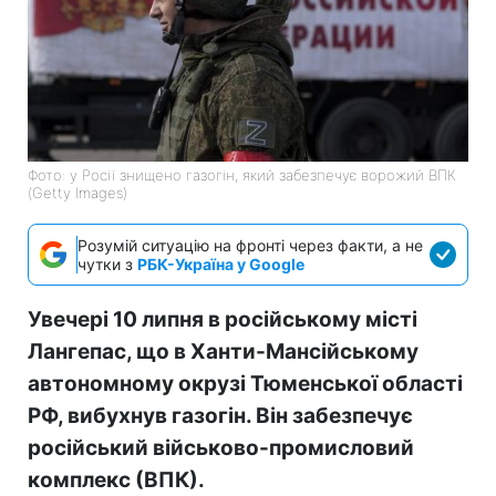
Фото: у Росії знищено газогін, який забезпечує ворожий ВПК
(Getty Images)
Розумій ситуацію на фронті через факти, а не
чутки з
РБК-Україна у Google
Увечері 10 липня в російському місті
Лангепас, що в Ханти-Мансійському
автономному окрузі Тюменської області
РФ, вибухнув газогін. Він забезпечує
російський військово-промисловий
комплекс (ВПК).