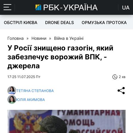
UA
ОБСТРІЛ КИЄВА
DRONE DEALS
ОРМУЗЬКА ПРОТОКА
Головна
»
Новини
»
Війна в Україні
У Росії знищено газогін, який
забезпечує ворожий ВПК, -
джерела
17:25 11.07.2025 Пт
2 хв
ТЕТЯНА СТЕПАНОВА
ЮЛІЯ АКИМОВА