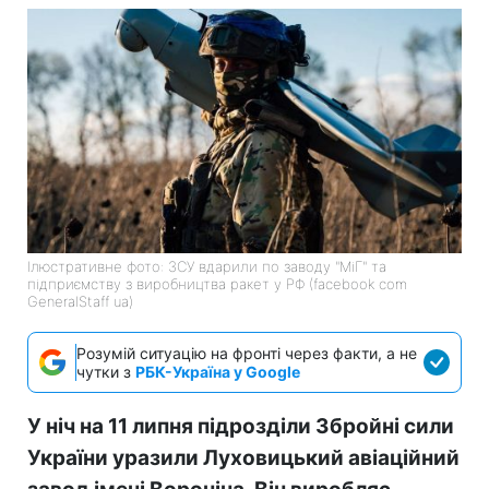
Ілюстративне фото: ЗСУ вдарили по заводу "МіГ" та
підприємству з виробництва ракет у РФ (facebook com
GeneralStaff ua)
Розумій ситуацію на фронті через факти, а не
чутки з
РБК-Україна у Google
У ніч на 11 липня підрозділи Збройні сили
України уразили Луховицький авіаційний