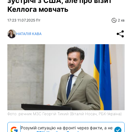
зустрічі з США, але про візит
Келлога мовчать
17:23 11.07.2025 Пт
2 хв
НАТАЛІЯ КАВА
Фото: речник МЗС Георгій Тихий (Віталій Носач, РБК-Україна)
Розумій ситуацію на фронті через факти, а не