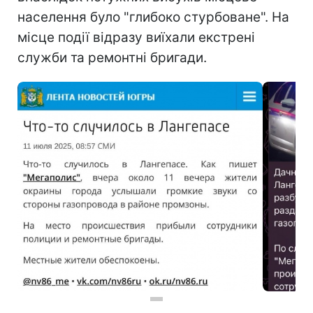
населення було "глибоко стурбоване". На
місце події відразу виїхали екстрені
служби та ремонтні бригади.