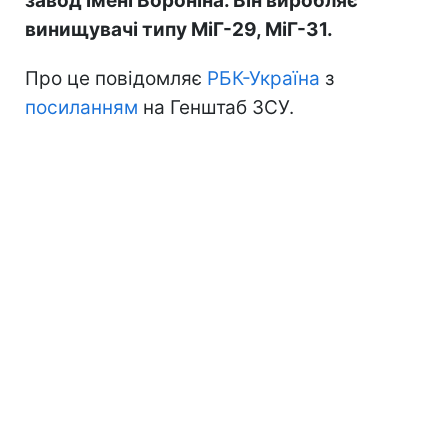
завод імені Вороніна. Він виробляє
винищувачі типу МіГ-29, МіГ-31.
Про це повідомляє
РБК-Україна
з
посиланням
на Генштаб ЗСУ.