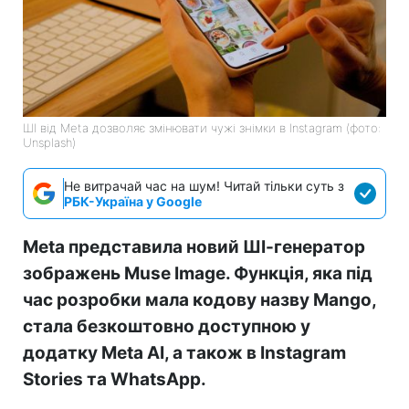
ШІ від Meta дозволяє змінювати чужі знімки в Instagram (фото:
Unsplash)
Не витрачай час на шум! Читай тільки суть з
РБК-Україна у Google
Meta представила новий ШІ-генератор
зображень Muse Image. Функція, яка під
час розробки мала кодову назву Mango,
стала безкоштовно доступною у
додатку Meta AI, а також в Instagram
Stories та WhatsApp.