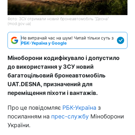
Фото: ЗСУ отримали новий бронеавтомобіль "Десна"
(mod.gov.ua)
Не витрачай час на шум! Читай тільки суть з
РБК-Україна у Google
Міноборони кодифікувало і допустило
до використання у ЗСУ новий
багатоцільовий бронеавтомобіль
UAT.DESNA, призначений для
переміщення піхоти і вантажів.
Про це повідомляє
РБК-Україна
з
посиланням на
прес-службу
Міноборони
України.