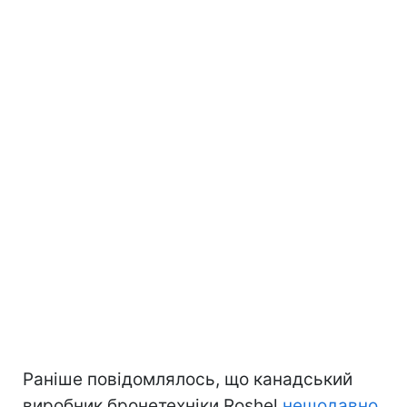
Раніше повідомлялось, що канадський
виробник бронетехніки Roshel
нещодавно