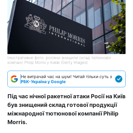
Ілюстративне фото: росіяни знищили склад тютюнової
компанії Philip Morris у Києві (Getty Images)
Не витрачай час на шум! Читай тільки суть з
РБК-Україна у Google
Під час нічної ракетної атаки Росії на Київ
був знищений склад готової продукції
міжнародної тютюнової компанії Philip
Morris.