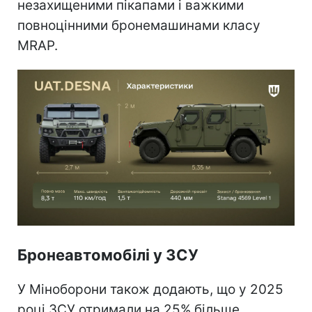
незахищеними пікапами і важкими
повноцінними бронемашинами класу
MRAP.
Бронеавтомобілі у ЗСУ
У Міноборони також додають, що у 2025
році ЗСУ отримали на 25% більше