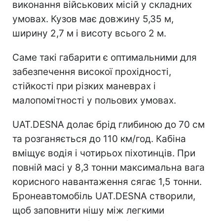
виконання військових місій у складних
умовах. Кузов має довжину 5,35 м,
ширину 2,7 м і висоту всього 2 м.
Саме такі габарити є оптимальними для
забезпечення високої прохідності,
стійкості при різких маневрах і
малопомітності у польових умовах.
UAT.DESNA долає брід глибиною до 70 см
та розганяється до 110 км/год. Кабіна
вміщує водія і чотирьох піхотинців. При
повній масі у 8,3 тонни максимальна вага
корисного навантаження сягає 1,5 тонни.
Бронеавтомобіль UAT.DESNA створили,
щоб заповнити нішу між легкими