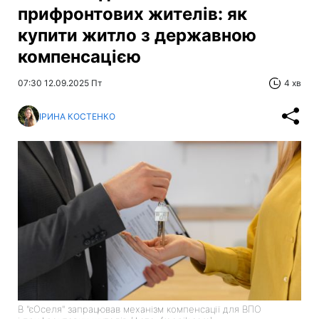
прифронтових жителів: як
купити житло з державною
компенсацією
07:30 12.09.2025 Пт
4 хв
ІРИНА КОСТЕНКО
В "єОселя" запрацював механізм компенсації для ВПО