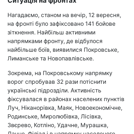
Ситуація на фронтах
Нагадаємо, станом на вечір, 12 вересня,
на фронті було зафіксовано 141 бойове
зіткнення. Найбільш активними
напрямками фронту, де відбулося
найбільше боїв, виявилися Покровське,
Лиманське та Новопавлівське.
Зокрема, на Покровському напрямку
ворог спробував 32 рази потіснити
українські підрозділи. Активність
фіксувалася в районах населених пунктів
Луч, Ніканорівка, Маяк, Новоекономічне,
Родинське, Миролюбівка, Лісівка,
Звєрево, Котліно, Удачне, Мурашка,
Дачне, Філіал і в напрямку населеного