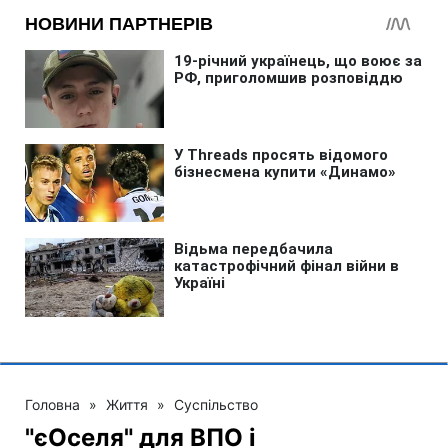
Головна
»
Життя
»
Суспільство
"єОселя" для ВПО і