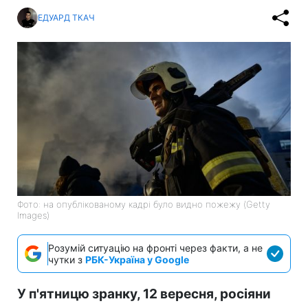
ЕДУАРД ТКАЧ
Фото: на опублікованому кадрі було видно пожежу (Getty
Images)
Розумій ситуацію на фронті через факти, а не
чутки з
РБК-Україна у Google
У п'ятницю зранку, 12 вересня, росіяни