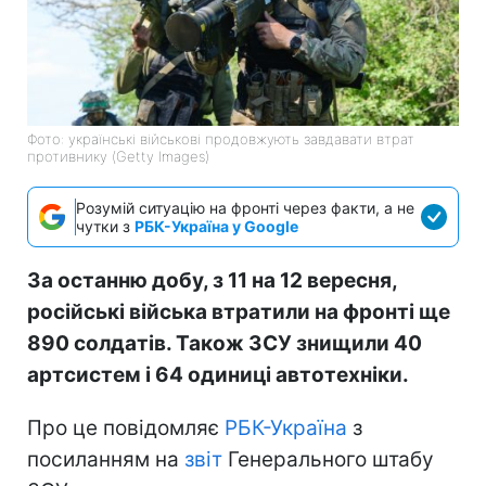
Фото: українські військові продовжують завдавати втрат
противнику (Getty Images)
Розумій ситуацію на фронті через факти, а не
чутки з
РБК-Україна у Google
За останню добу, з 11 на 12 вересня,
російські війська втратили на фронті ще
890 солдатів. Також ЗСУ знищили 40
артсистем і 64 одиниці автотехніки.
Про це повідомляє
РБК-Україна
з
посиланням на
звіт
Генерального штабу