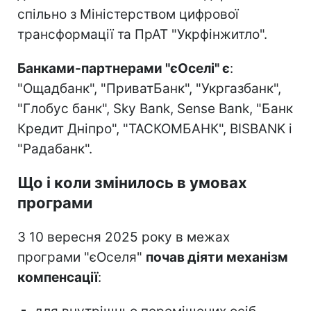
спільно з Міністерством цифрової
трансформації та ПрАТ "Укрфінжитло".
Банками-партнерами "єОселі" є
:
"Ощадбанк", "ПриватБанк", "Укргазбанк",
"Глобус банк", Sky Bank, Sense Bank, "Банк
Кредит Дніпро", "ТАСКОМБАНК", BISBANK і
"Радабанк".
Що і коли змінилось в умовах
програми
З 10 вересня 2025 року в межах
програми "єОселя"
почав діяти механізм
компенсації
: