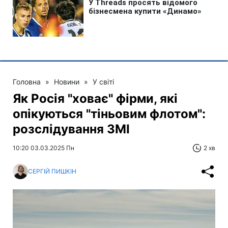
Головна
»
Новини
»
У світі
Як Росія "ховає" фірми, які
опікуються "тіньовим флотом":
розслідування ЗМІ
10:20 03.03.2025 Пн
2 хв
СЕРГІЙ ПИШКІН