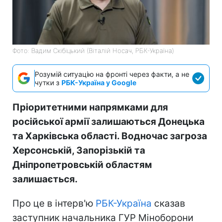
Фото: Вадим Скібіцький (Віталій Носач, РБК-Україна)
Розумій ситуацію на фронті через факти, а не
чутки з
РБК-Україна у Google
Пріоритетними напрямками для
російської армії залишаються Донецька
та Харківська області. Водночас загроза
Херсонській, Запорізькій та
Дніпропетровській областям
залишається.
Про це в інтерв'ю
РБК-Україна
сказав
заступник начальника ГУР Міноборони