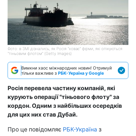
Фото: в ЗМІ дізнались, як Росія "ховає" фірми, які опікуються
"тіньовим флотом" (Getty Images)
Вимкни хаос міжнародних новин! Отримуй
тільки важливе з
РБК-Україна у Google
Росія перевела частину компаній, які
курують операції "тіньового флоту" за
кордон. Одним з найбільших осередків
для цих них став Дубай.
Про це повідомляє
РБК-Україна
з