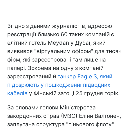
Згідно з даними журналістів, адресою
реєстрації близько 60 таких компаній є
елітний готель Meydan у Дубаї, який
виявився "віртуальним офісом" для тисяч
фірм, які зареєстровані там лише на
папері. Зокрема на одну з компаній
зареєстрований й
танкер Eagle S, який
підозрюють у пошкодженні підводних
кабелів
у Фінській затоці 25 грудня торік.
За словами голови Міністерства
закордонних справ (МЗС) Еліни Валтонен,
заплутана структура "тіньового флоту"