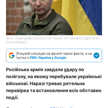
Фото: командувач Сухопутних військ ЗСУ Михайло Драпатий
(GettyImagеs)
Розумій ситуацію на фронті через факти, а не
чутки з
РБК-Україна у Google
Російська армія завдала удару по
полігону, на якому перебували українські
військові. Наразі триває ретельна
перевірка та встановлення всіх обставин
події.