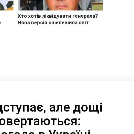
дступає, але дощі
повертаються: