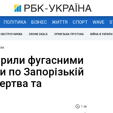
ПОЛІТИКА
БІЗНЕС
ЖИТТЯ
СПОРТ
WAVE
S
ОБСТРІЛ КИЄВА
DRONE DEALS
ОРМУЗЬКА ПРОТОКА
ВІЙНА В УКРАЇНІ
їні
арили фугасними
и по Запорізькій
жертва та
1 хв