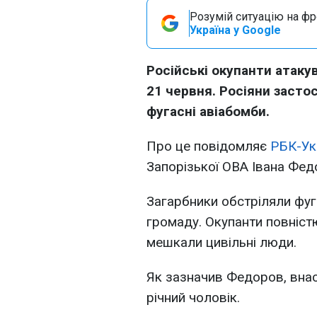
Розумій ситуацію на фро
Україна у Google
Російські окупанти атаку
21 червня. Росіяни заст
фугасні авіабомби.
Про це повідомляє
РБК-Ук
Запорізької ОВА Івана Фе
Загарбники обстріляли фу
громаду. Окупанти повніст
мешкали цивільні люди.
Як зазначив Федоров, внас
річний чоловік.