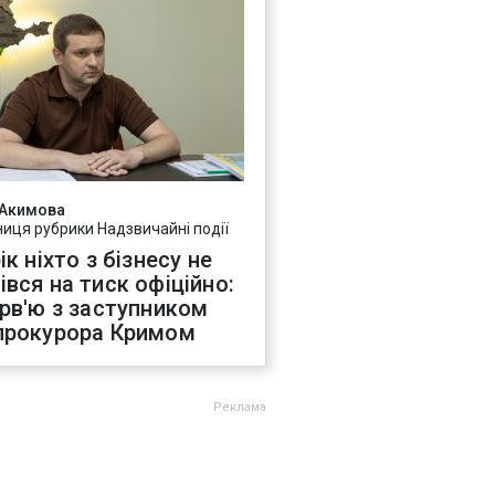
 Акимова
ниця рубрики Надзвичайні події
ік ніхто з бізнесу не
івся на тиск офіційно:
ерв'ю з заступником
прокурора Кримом