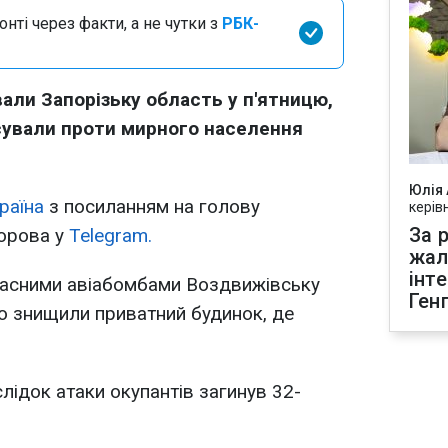
нті через факти, а не чутки з
РБК-
вали Запорізьку область у п'ятницю,
осували проти мирного населення
Юлія
раїна
з посиланням на голову
керів
За р
дорова у
Telegram.
жал
інт
гасними авіабомбами Воздвижівську
Ген
ю знищили приватний будинок, де
лідок атаки окупантів загинув 32-