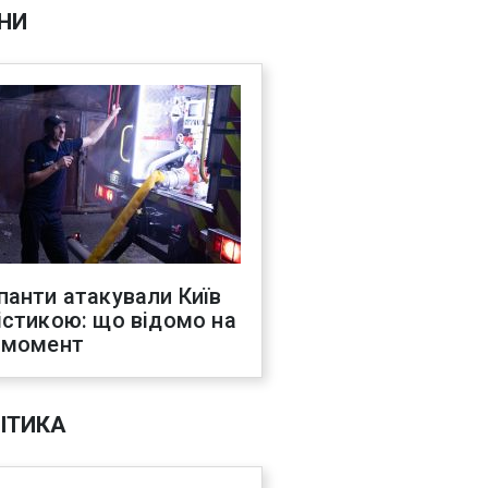
НИ
панти атакували Київ
істикою: що відомо на
 момент
ІТИКА