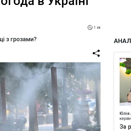
огода в Україні
1 хв
щі з грозами?
АНАЛ
Юлія
керів
За р