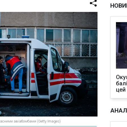
НОВИ
Оку
бал
цей
АНАЛ
асними авіабомбами (Getty Images)