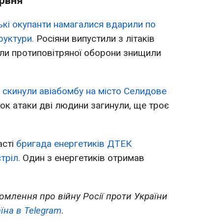
ервня
ькі окупанти намагалися вдарили по
руктури.
Росіяни випустили з літаків
или протиповітряної оборони знищили
 скинули авіабомбу на місто Селидове
док атаки дві людини загинули, ще троє
асті
бригада енергетиків ДТЕК
тріл.
Один з енергетиків отримав
омлення про війну Росії проти України
їна в Telegram
.