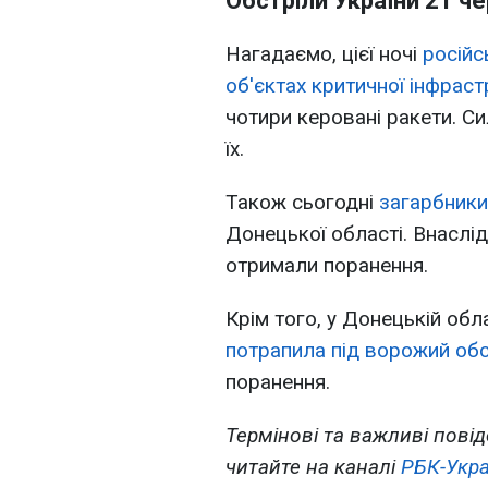
Обстріли України 21 ч
Нагадаємо, цієї ночі
російс
об'єктах критичної інфраст
чотири керовані ракети. С
їх.
Також сьогодні
загарбники
Донецької області. Внаслі
отримали поранення.
Крім того, у Донецькій обл
потрапила під ворожий обс
поранення.
Термінові та важливі повід
читайте на каналі
РБК-Укра