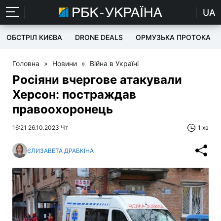
UA
ОБСТРІЛ КИЄВА
DRONE DEALS
ОРМУЗЬКА ПРОТОКА
Головна
»
Новини
»
Війна в Україні
Росіяни вчергове атакували
Херсон: постраждав
правоохоронець
16:21 26.10.2023 Чт
1 хв
ЄЛИЗАВЕТА ДРАБКІНА