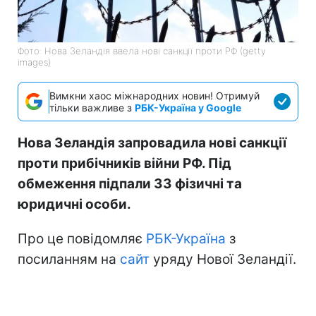
Фото: Нова Зеландія ввела нові санкції проти РФ (getty
images)
Вимкни хаос міжнародних новин! Отримуй
тільки важливе з
РБК-Україна у Google
Нова Зеландія запровадила нові санкції
проти прибічників війни РФ. Під
обмеження підпали 33 фізичні та
юридичні особи.
Про це повідомляє
РБК-Україна
з
посиланням на
сайт
уряду Нової Зеландії.