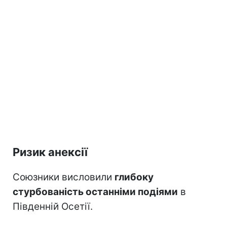
Ризик анексії
Союзники висловили
глибоку
стурбованість останніми подіями
в
Південній Осетії.