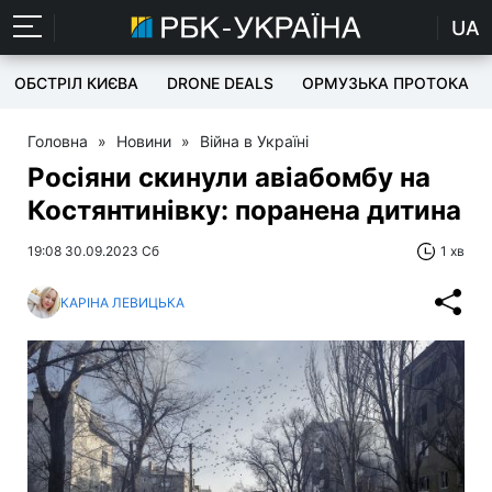
UA
ОБСТРІЛ КИЄВА
DRONE DEALS
ОРМУЗЬКА ПРОТОКА
Головна
»
Новини
»
Війна в Україні
Росіяни скинули авіабомбу на
Костянтинівку: поранена дитина
19:08 30.09.2023 Сб
1 хв
КАРІНА ЛЕВИЦЬКА