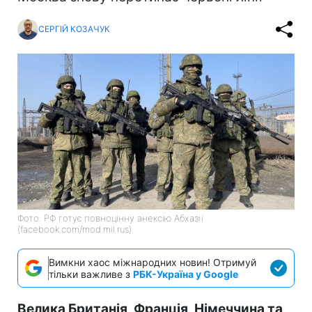
СЕРГІЙ КОЗАЧУК
Фото: РФ готує повноцінну анексію Абхазії
(facebook.com/mod.mil.rus)
Вимкни хаос міжнародних новин! Отримуй
тільки важливе з
РБК-Україна у Google
Велика Британія, Франція, Німеччина та