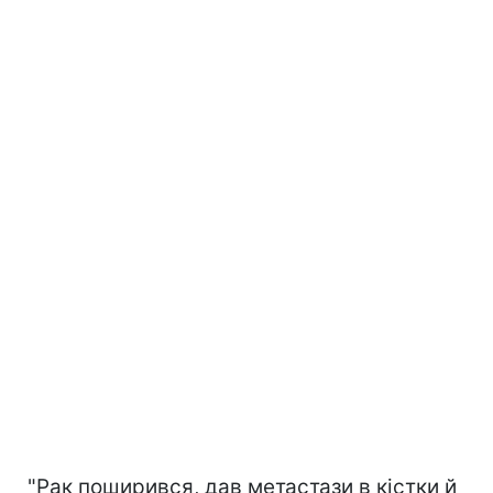
"Рак поширився, дав метастази в кістки й