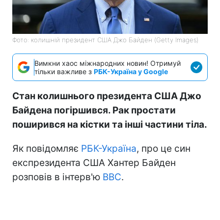
Фото: колишній президент США Джо Байден (Getty Images)
Вимкни хаос міжнародних новин! Отримуй
тільки важливе з
РБК-Україна у Google
Стан колишнього президента США Джо
Байдена погіршився. Рак простати
поширився на кістки та інші частини тіла.
Як повідомляє
РБК-Україна
, про це син
експрезидента США Хантер Байден
розповів в інтерв'ю
BBC
.