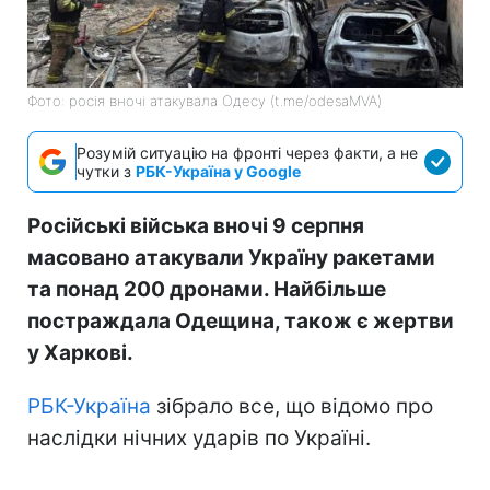
Фото: росія вночі атакувала Одесу (t.me/odesaMVA)
Розумій ситуацію на фронті через факти, а не
чутки з
РБК-Україна у Google
Російські війська вночі 9 серпня
масовано атакували Україну ракетами
та понад 200 дронами. Найбільше
постраждала Одещина, також є жертви
у Харкові.
РБК-Україна
зібрало все, що відомо про
наслідки нічних ударів по Україні.