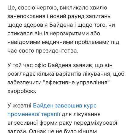
Це, своєю чергою, викликало хвилю
занепокоєння і новий раунд запитань
щодо здоров'я Байдена і щодо того, чи
стикався він із нерозкритими або
невідомими медичними проблемами під
час свого президентства.
У той час офіс Байдена заявив, що він
розглядає кілька варіантів лікування, щоб
забезпечити "ефективне управління"
хворобою.
У жовтні
Байден завершив курс
променевої терапії
для лікування
агресивної форми раку передміхурової
залози. Однак це не було кінцем