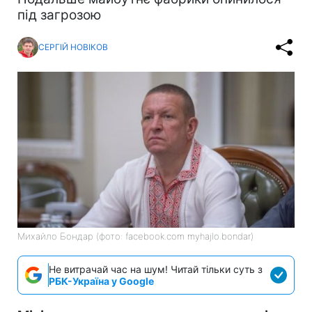
під загрозою
СЕРГІЙ НОВІКОВ
Михайло Бондар (фото: facebook.com myhajlo.bondar)
Не витрачай час на шум! Читай тільки суть з
РБК-Україна у Google