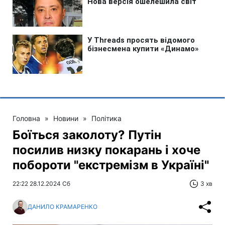
Головна
»
Новини
»
Політика
Боїться заколоту? Путін
посилив низку покарань і хоче
побороти "екстремізм в Україні"
22:22 28.12.2024 Сб
3 хв
ДАНИЛО КРАМАРЕНКО