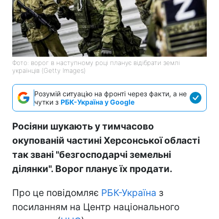
Фото: ворог в наступному році планує відібрати землі
українців (Getty Images)
Розумій ситуацію на фронті через факти, а не
чутки з
РБК-Україна у Google
Росіяни шукають у тимчасово
окупованій частині Херсонської області
так звані "безгосподарчі земельні
ділянки". Ворог планує їх продати.
Про це повідомляє
РБК-Україна
з
посиланням на Центр національного