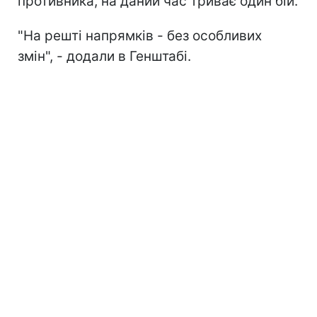
противника, на даний час триває один бій.
"На решті напрямків - без особливих
змін", - додали в Генштабі.