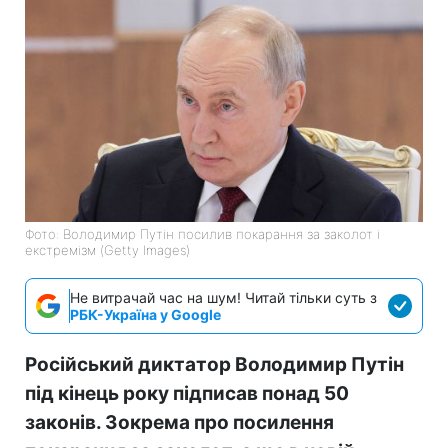
Фото: Володимир Путін посилив покарання за заколот і
екстремізм (Getty Images)
Не витрачай час на шум! Читай тільки суть з
РБК-Україна у Google
Російський диктатор Володимир Путін
під кінець року підписав понад 50
законів. Зокрема про посилення