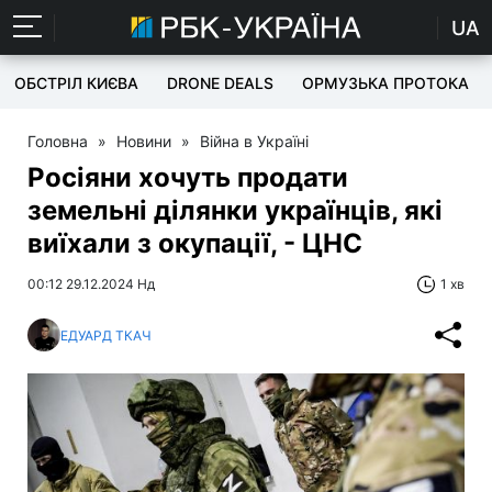
UA
ОБСТРІЛ КИЄВА
DRONE DEALS
ОРМУЗЬКА ПРОТОКА
Головна
»
Новини
»
Війна в Україні
Росіяни хочуть продати
земельні ділянки українців, які
виїхали з окупації, - ЦНС
00:12 29.12.2024 Нд
1 хв
ЕДУАРД ТКАЧ