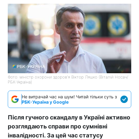
Фото: міністр охорони здоров'я Віктор Ляшко (Віталій Носач/
РБК-Україна)
Не витрачай час на шум! Читай тільки суть з
РБК-Україна у Google
Після гучного скандалу в Україні активно
розглядають справи про сумнівні
інвалідності. За цей час статусу