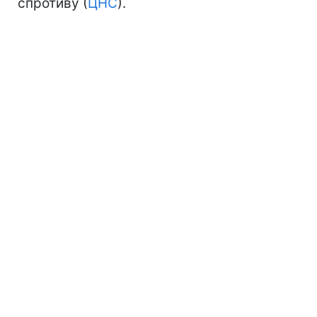
спротиву (
ЦНС
).