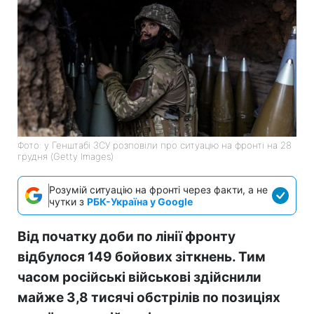
Фото: у Генштабі ЗСУ розповіли про ситуацію на фронті на 28
грудня (Getty Images)
Розумій ситуацію на фронті через факти, а не
чутки з
РБК-Україна у Google
Від початку доби по лінії фронту
відбулося 149 бойових зіткнень. Тим
часом російські військові здійснили
майже 3,8 тисячі обстрілів по позиціях