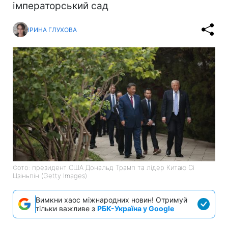
імператорський сад
ІРИНА ГЛУХОВА
Фото: президент США Дональд Трамп та лідер Китаю Сі
Цзіньпін (Getty Images)
Вимкни хаос міжнародних новин! Отримуй
тільки важливе з
РБК-Україна у Google