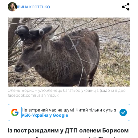
ІРИНА КОСТЕНКО
Олень Борис - улюбленець багатьох українців (кадр із відео:
facebook.com/ruslan.hristuk)
Не витрачай час на шум! Читай тільки суть з
РБК-Україна у Google
Із постраждалим у ДТП оленем Борисом