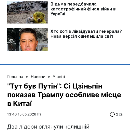
Головна
»
Новини
»
У світі
"Тут був Путін": Сі Цзіньпін
показав Трампу особливе місце
в Китаї
13:40 15.05.2026 Пт
2 хв
Два лідери оглянули колишній