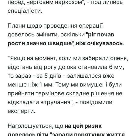
перед черговим наркозом", - поділились
спеціалісти.
Плани щодо проведення операції
довелось змінити, оскільки
"ріг почав
рости значно швидше", ніж очікувалось
.
"Якщо на момент, коли ми забирали оленя,
відстань від рогу до ока становила 6 мм,
то зараз - за 5 днів - залишалося вже
менше ніж 1 мм. Тому ми вимушені були
прийняти термінове складне рішення не
відкладати втручання", - повідомили
експерти.
Наголошується, що
на цей ризик
довелось піти "заради порятунку життя