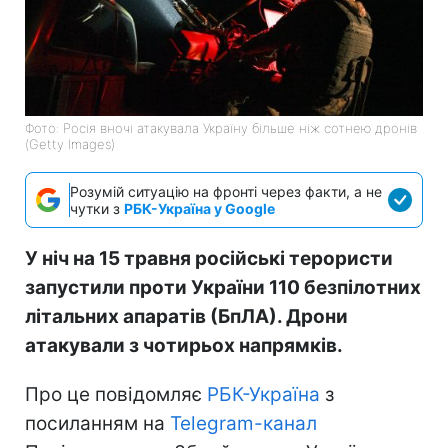
Фото: Росія вночі атакувала Україну більше ніж сотнею дронів
(Getty Images)
Розумій ситуацію на фронті через факти, а не
чутки з
РБК-Україна у Google
У ніч на 15 травня російські терористи
запустили проти України 110 безпілотних
літальних апаратів (БпЛА). Дрони
атакували з чотирьох напрямків.
Про це повідомляє
РБК-Україна
з
посиланням на
Telegram-канал