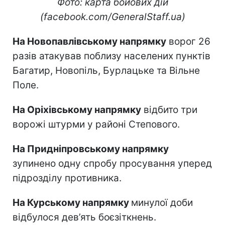
Фото: карта бойових дій
(facebook.com/GeneralStaff.ua)
На Новопавлівському напрямку
ворог 26
разів атакував поблизу населених пунктів
Багатир, Новопіль, Бурлацьке та Вільне
Поле.
На Оріхівському напрямку
відбито три
ворожі штурми у районі Степового.
На Придніпровському напрямку
зупинено одну спробу просування уперед
підрозділу противника.
На Курському напрямку
минулої доби
відбулося дев’ять боєзіткнень.