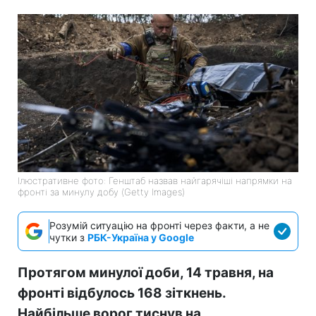
Ілюстративне фото: Генштаб назвав найгарячіші напрямки на
фронті за минулу добу (Getty Images)
Розумій ситуацію на фронті через факти, а не
чутки з
РБК-Україна у Google
Протягом минулої доби, 14 травня, на
фронті відбулось 168 зіткнень.
Найбільше ворог тиснув на