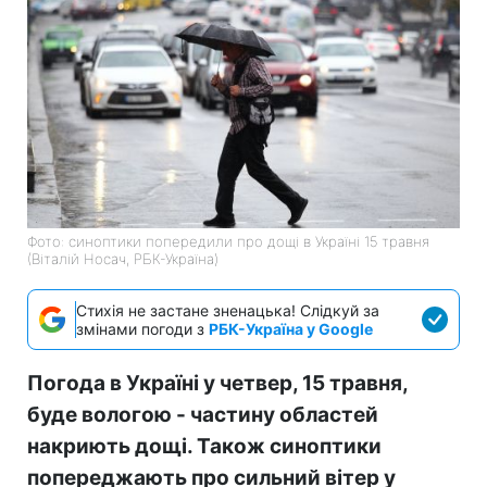
Фото: синоптики попередили про дощі в Україні 15 травня
(Віталій Носач, РБК-Україна)
Стихія не застане зненацька! Слідкуй за
змінами погоди з
РБК-Україна у Google
Погода в Україні у четвер, 15 травня,
буде вологою - частину областей
накриють дощі. Також синоптики
попереджають про сильний вітер у