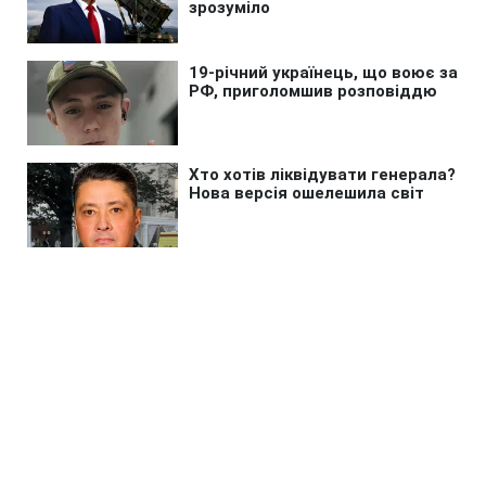
Головна
»
Бізнес
»
Економіка
Банки можуть скасувати ліміти
на перекази для українців: за
якої умови
08:22 15.05.2025 Чт
3 хв